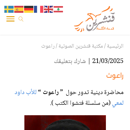
الرئيسية
/
مكتبة قنشرين الصوتية
/
راعوث
21/03/2025 |
شارك بتعليقك
راعوث
محاضرة دينية تدور حول
” راعوث “
للأب داود
لمعي
(من سلسلة فتشوا الكتب ).