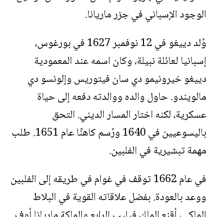
الوجود الإسباني في جزر ماريانا.
وُلد دييغو في 12 نوفمبر 1627 في بورغوس،
إسبانيا لعائلة نبيلة، وكان اسمه عند المعمودية
دييغو خيرونيمو دي سان فيتوريس وإلونسو دي
مالويندو. حاول والده ووالدته دفعه إلى حياة
عسكرية، لكنه اختار المسار الديني. التحق
باليسوعيين في 1640 ورُسم كاهنًا عام 1651. طلب
مهمة تبشيرية في الفلبين.
في عام 1662 توقف في غوام في طريقه إلى الفلبين
ووعد بالعودة. بفضل علاقاته القوية في البلاط
الملكي، أقنع الملك فيليب الرابع والملكة ماريانا أوف