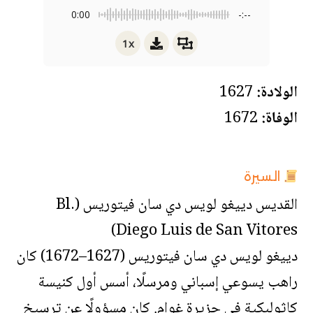
0:00
-:--
1x
الولادة:
1627
الوفاة:
1672
السيرة
القديس دييغو لويس دي سان فيتوريس (Bl.
Diego Luis de San Vitores)
دييغو لويس دي سان فيتوريس (1627–1672) كان
راهب يسوعي إسباني ومرسلًا، أسس أول كنيسة
كاثوليكية في جزيرة غوام. كان مسؤولًا عن ترسيخ