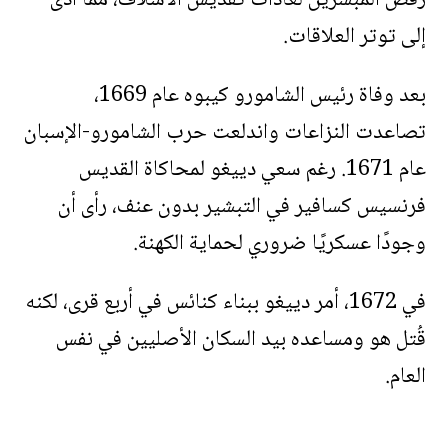
رفض المبشرين لعادات تقديس الأسلاف، مما أدى
إلى توتر العلاقات.
بعد وفاة رئيس الشامورو كيبوه عام 1669،
تصاعدت النزاعات واندلعت حرب الشامورو-الإسبان
عام 1671. رغم سعي دييغو لمحاكاة القديس
فرنسيس كسافير في التبشير بدون عنف، رأى أن
وجودًا عسكريًا ضروري لحماية الكهنة.
في 1672، أمر دييغو ببناء كنائس في أربع قرى، لكنه
قُتل هو ومساعده بيد السكان الأصليين في نفس
العام.