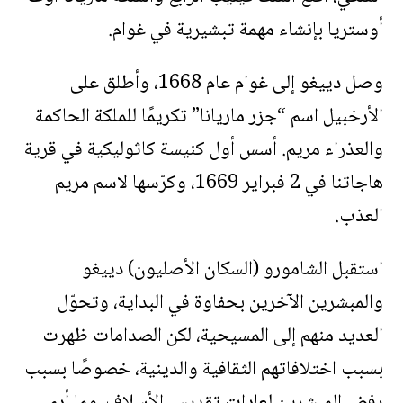
أوستريا بإنشاء مهمة تبشيرية في غوام.
وصل دييغو إلى غوام عام 1668، وأطلق على
الأرخبيل اسم “جزر ماريانا” تكريمًا للملكة الحاكمة
والعذراء مريم. أسس أول كنيسة كاثوليكية في قرية
هاجاتنا في 2 فبراير 1669، وكرّسها لاسم مريم
العذب.
استقبل الشامورو (السكان الأصليون) دييغو
والمبشرين الآخرين بحفاوة في البداية، وتحوّل
العديد منهم إلى المسيحية، لكن الصدامات ظهرت
بسبب اختلافاتهم الثقافية والدينية، خصوصًا بسبب