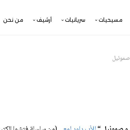
مسيحيات
سريانيات
أرشيف
من نحن
صموئيل
و صموئيل “
للأب داود لمعي
(من سلسلة فتشوا الكتب 