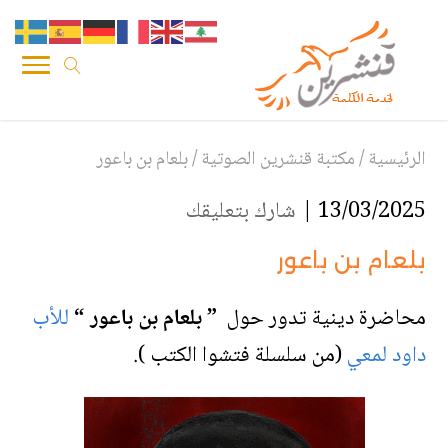
الرئيسية
/
مكتبة قنشرين الصوتية
/
بلعام بن باعور
13/03/2025 |
شارك بتعليقك
بلعام بن باعور
محاضرة دينية تدور حول
” بلعام بن باعور “
للأب
داود لمعي
(من سلسلة فتشوا الكتب ).