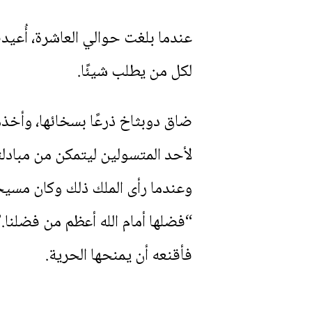
عندما بلغت حوالي العاشرة، أُعيد
لكل من يطلب شيئًا.
ضاق دوبثاخ ذرعًا بسخائها، وأخذه
لأحد المتسولين ليتمكن من مبادلته
وعندما رأى الملك ذلك وكان مسيحيً
“فضلها أمام الله أعظم من فضلنا.”
فأقنعه أن يمنحها الحرية.