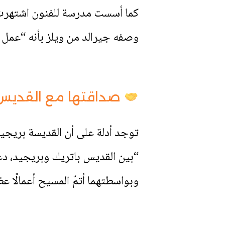
كما أسست مدرسة للفنون اشتهرت بأ
وصفه جيرالد من ويلز بأنه “عمل م
صداقتها مع القديس 
توجد أدلة على أن القديسة بريجيد كانت 
“بين القديس باتريك وبريجيد، دع
وبواسطتهما أتمّ المسيح أعمالًا ع