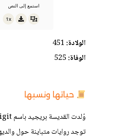
استمع إلى النص
1x
الولادة:
451
الوفاة:
525
حياتها ونسبها
وُلدت القديسة بريجيد باسم Brigit، وتحمل نفس اسم إلهة سلتيّة شهيرة ارتبطت بها العديد من الأساطير والعادات الشعبية.
توجد روايات متباينة حول والديها