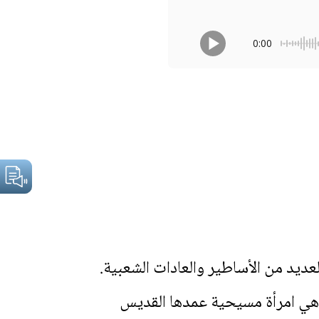
0:00
 وهي امرأة مسيحية عمدها القديس