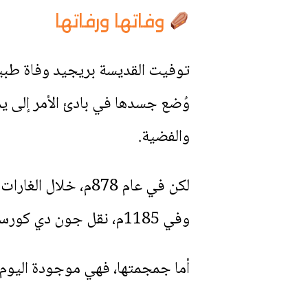
وفاتها ورفاتها
توفيت القديسة بريجيد وفاة طبيعية في 1 فبراي
وُضع جسدها في بادئ الأمر إلى يمي
والفضية.
لكن في عام 878م، خلال الغارات الإسكندنافية، نُقلت رفاتها إلى قبر القديسين باتريك وكولومبا.
وفي 1185م، نقل جون دي كورسي رفاتها إلى كاتدرائية داون.
أما جمجمتها، فهي موجودة اليوم ف