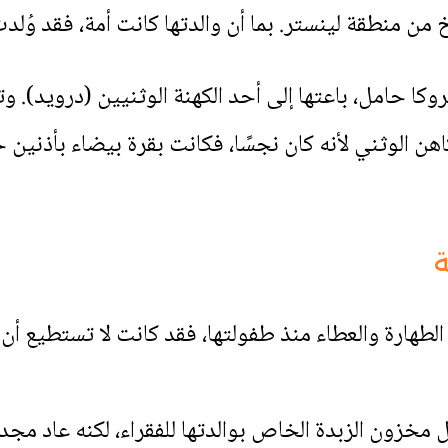
خ من منطقة لينستر. بما أن والدتها كانت أمة، فقد وُلد
كا حامل، باعتها إلى أحد الكهنة الوثنيين (درويد). 
اهن الوثني لأنه كان نجسًا، فكانت بقرة بيضاء بأذنين 
ارة والعطاء منذ طفولتها، فقد كانت لا تستطيع أن ت
زون الزبدة الخاص بوالدتها للفقراء، لكنه عاد مجددً