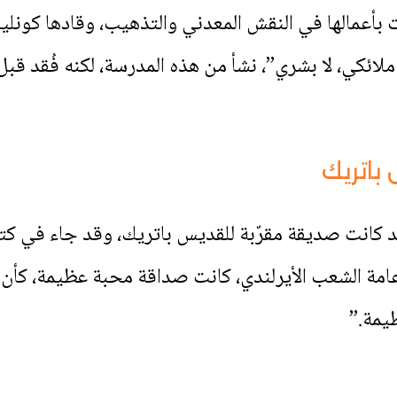
عمالها في النقش المعدني والتذهيب، وقادها كونليث أ
لائكي، لا بشري”، نشأ من هذه المدرسة، لكنه فُقد قبل
باتريك
صديقة مقرّبة للقديس باتريك، وقد جاء في كتاب as Thaumaturga
امة الشعب الأيرلندي، كانت صداقة محبة عظيمة، كأن 
ظيمة.”