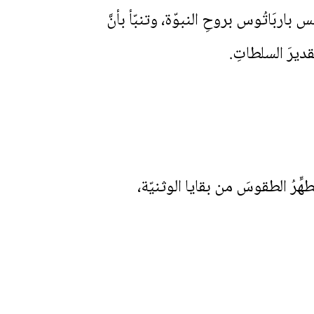
س باربَاتُوس بروحِ النبوّة، وتنبّأ بأنَّ
قديرَ السلطاتِ.
ُطهِّرُ الطقوسَ من بقايا الوثنيّة،