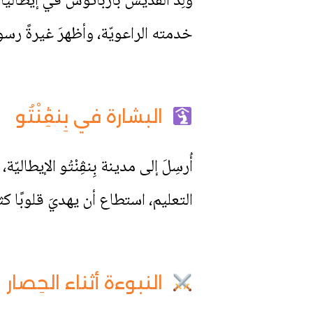
خدمته الراعويّة، وأظهرَ غيرةً رسو
البشارة في بِنڤِنْتُو
أُرسِلَ إلى مدينة بِنڤِنْتُو الإيطال
التعليم، استطاع أن يهديَ قلوبًا كثير
النبوءة أثناء الحِصار