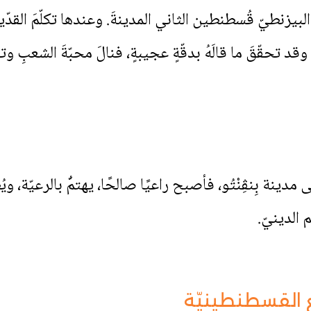
راطور البيزنطيّ قُسطنطين الثاني المدينةَ. وعندها تكلّمَ القدّي
وقد تحقّقَ ما قالَهُ بدقّةٍ عجيبةٍ، فنالَ محبّةَ الشعبِ وت
لى مدينة بِنڤِنْتُو، فأصبح راعيًا صالحًا، يهتمُّ بالرعيّة، وي
 الدينيّ.
القسطنطينيّة