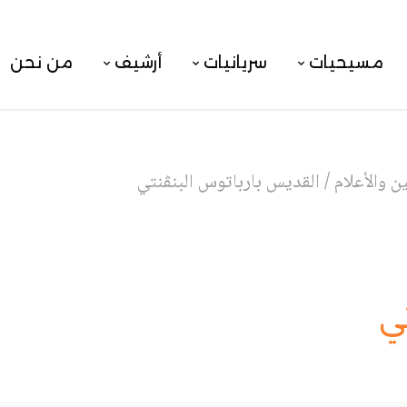
مسيحيات
سريانيات
أرشيف
من نحن
 والأعلام
/
القديس بارباتوس البنڤنتي
تي