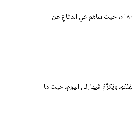
شاركَ القدّيس باربَاتُوس في المجمع المسكوني السادس المنعقد في القسطنطينيّة سنة ٦٨٠م، حيث ساهمَ في الدفاعِ عن
تَبرُ شفيعَ مدينة بِنڤِنْتُو، ويُكرَّمُ فيها إلى اليوم، حيث ما