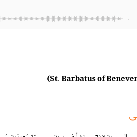
-:--
ى