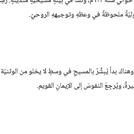
وُلِدَ القدّيس باربَاتُوس في إيطاليا حوالي سنة ٦١٢م، ونشأ في بيئ
ليّةً ملحوظةً في وعظهِ وتوجيههِ الروحيّ.
يّة، وهناك بدأ يُبشِّرُ بالمسيحِ في وسطٍ لا يخلو من الوثنيّ
ةً، ويُرجِعَ النفوسَ إلى الإيمانِ القويم.