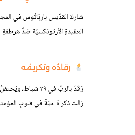
العقيدةِ الأرثوذكسيّة ضدَّ هرطقةِ 
رقادُه وتكريمُه
زالت ذكراهُ حيّةً في قلوبِ المؤمن