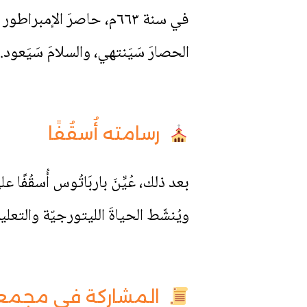
في سنة ٦٦٣م، حاصرَ الإمب
الحصارَ سَيَنتهي، والسلامَ سَيَعود. 
رسامته أُسقُفًا
بعد ذلك، عُيِّنَ باربَاتُوس أُسقُفًا ع
ويُنشّط الحياةَ الليتورجيّة والتعليم
المشاركة في مجمع 