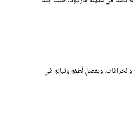
ةٍ مسيحيّةٍ مُتديّنةٍ. رُسِمَ كاهنًا في مدينة ماركونا، حيث ابتدأ
ة والخرافات. وبفضلِ لُطفهِ وثباتِهِ في