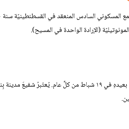
المونوتيليّة (الإرادة الواحدة في المسيح).
رَقَدَ بالربِّ في ٢٩ شباط، ويُحتفلُ بعيدهِ في ١٩ شباط من كلِّ عام. يُع
ين.