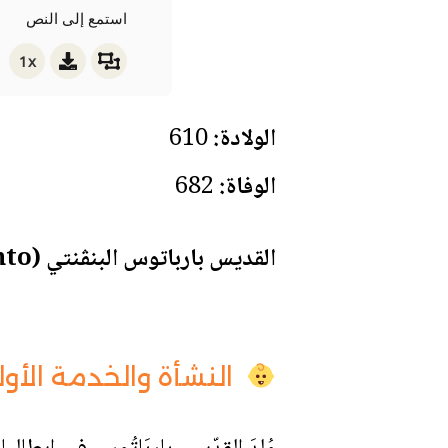
استمع إلى النص
1x
الولادة:
610
الوفاة:
682
القديس بارباتوس البنڤنتي (St. Barbatus of Benevento)
النشأة والخدمة الأول