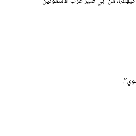
. الشهيد بائيسي Paesi أو بائيسوس أو إيسي Isi: أخ الشهيدة تكله، وهما مصريان (8 كيهك)، من أبي صير غرب الأشمونين