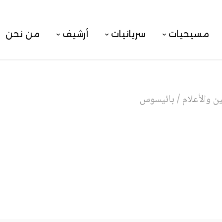
مسيحيات
سريانيات
أرشيف
من نحن
 والأعلام
/
بائيسوس