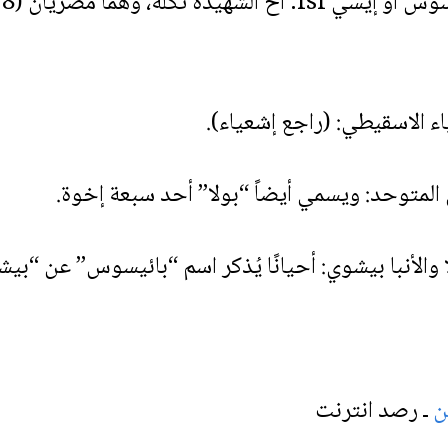
2
ين
ـ رصد انترنت