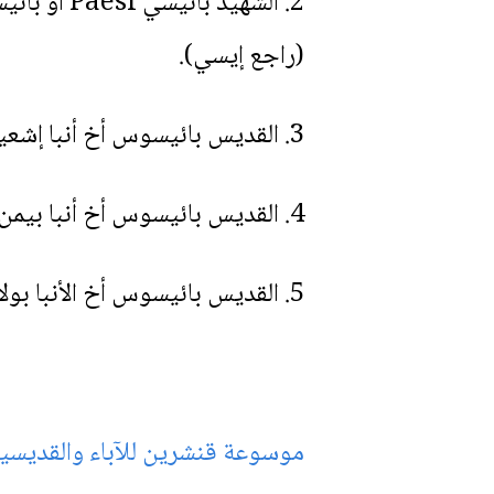
(راجع إيسي).
3. القديس بائيسوس أخ أنبا إشعياء الاسقيطي: (راجع إشعياء).
4. القديس بائيسوس أخ أنبا بيمن المتوحد: ويسمي أيضاً “بولا” أحد سبعة إخوة.
5. القديس بائيسوس أخ الأنبا بولا والأنبا بيشوي: أحيانًا يُذكر اسم “بائيسوس” عن “بيشوي”.
موسوعة قنشرين للآباء والقديس