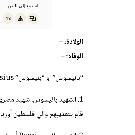
استمع إلى النص
1x
الولادة:
–
الوفاة:
–
“بائيسوس” او “بئيسوس” Paesius أو بائيس من الأسماء التي كانت شائعة بين الرهبان والشهداء الأولين، نذكر منهم:
1. الشهيد بائيسوس: شهيد مصري 
قام بتعذيبهم والي فلسطين أوربانوس Urbanus، في قيصرية (يوسابيوس: شهداء