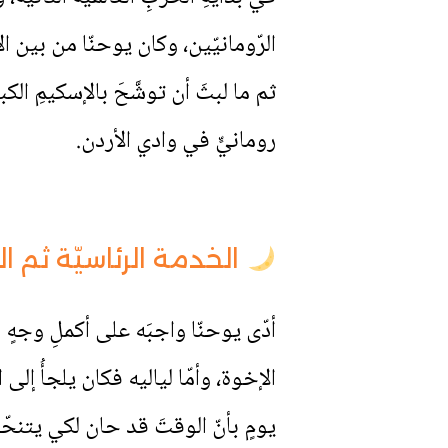
الرّومانيّين، وكان يوحنّا من بين الأ
ثم ما لبثَ أن توشَّحَ بالإسكيمِ الكبي
رومانيٍّ في وادي الأردن.
الخدمة الرئاسيّة ثم ال
الإخوة، وأمّا لياليه فكان يلجأُ إلى ا
يومٍ بأنّ الوقتَ قد حان لكي يتنحّى 