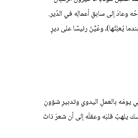
ه وعادَ إلى سابقِ أعمالِه في الدّير.
 يُعلِنُها)، وعُيِّنَ رئيسًا على ديرٍ
 وجهٍ وبكلِّ درايةٍ وحكمةٍ وتواضع (1947–1953). كان يمضي يومَه بالعملِ اليدوي وتدبيرِ شؤونِ
ُّسك يلهبُ قلبَه وعقلَه إلى أن شعرَ ذاتَ