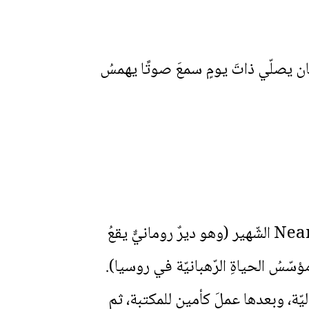
ما كان يصلّي ذاتَ يومٍ سمعَ صوتًا يهمسُ
وهكذا ما أن أنهى خدمتَه العسكريّة سنةَ 1936 حتّى لبّى الدّعوة ودخلَ ديرَ نيامتس Neants الشّهير (وهو ديرٌ رومانيٌّ يقعُ
سُ الحياةِ الرّهبانيّة في روسيا).
ّة، وبعدها عملَ كأمينٍ للمكتبة، ثم