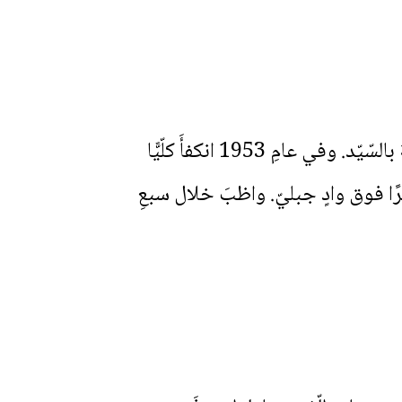
فأخبرَ تلاميذَه بمنيةِ قلبِه، وأشعلَ فيهم الحميّةَ من أجلِ مواجهةِ الحروبِ الرّوحيّة محبّةً بالسّيّد. وفي عامِ 1953 انكفأَ كلّيًّا
ترًا فوق وادٍ جبليّ. واظبَ خلال سبعِ