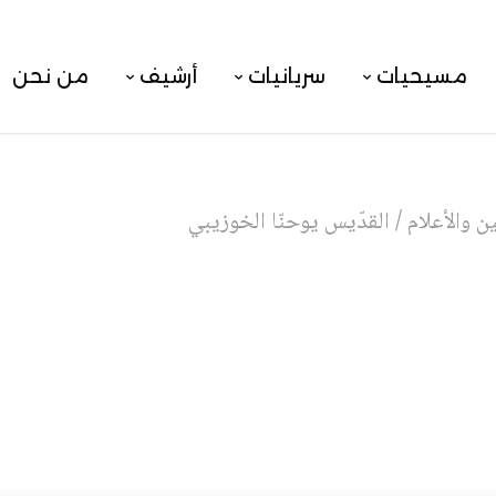
مسيحيات
سريانيات
أرشيف
من نحن
 والأعلام
/
القدّيس يوحنّا الخوزيبي