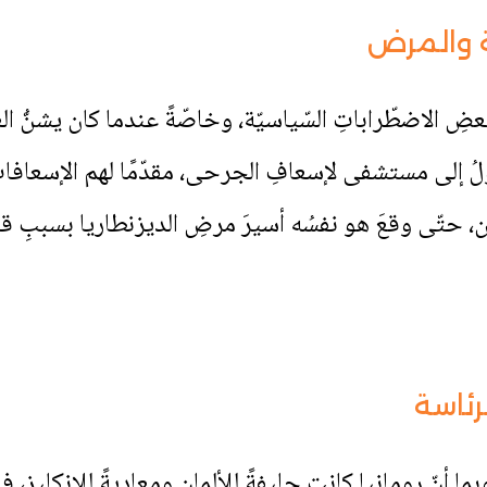
ة والمرض
ضِ الاضطّراباتِ السّياسيّة، وخاصّةً عندما كان يشنُّ ا
حوّلُ إلى مستشفى لإسعافِ الجرحى، مقدّمًا لهم الإسعافات
، حتّى وقعَ هو نفسُه أسيرَ مرضِ الديزنطاريا بسببِ قلّةِ
لرئاسة
وبما أنّ رومانيا كانت حليفةً للألمان ومعاديةً للإنكليز، فقد