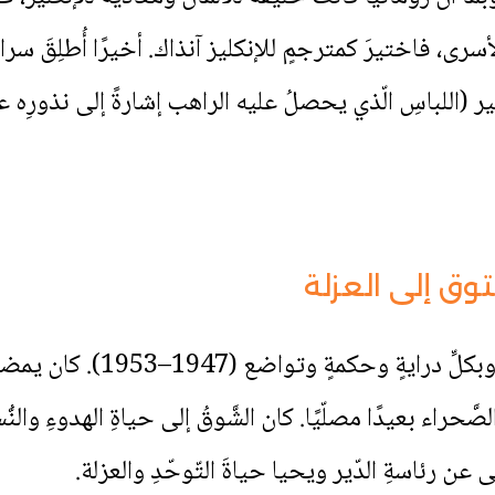
سرى، فاختيرَ كمترجمٍ للإنكليز آنذاك. أخيرًا أُطلِقَ سراحُ
ر (اللباسِ الّذي يحصلُ عليه الراهب إشارةً إلى نذورِه عندما
توق إلى العزلة
أدّى يوحنّا واجبَه على أكملِ
لصَّحراء بعيدًا مصلّيًا. كان الشَّوقُ إلى حياةِ الهدوءِ والن
عن رئاسةِ الدّير ويحيا حياةَ التّوحّدِ والعزلة.