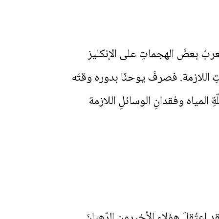
لعربُ بعضَ الهجماتِ على الإنكليز
ِ اللازمة. فصرفَ يوحنّا بدوره وقتَه
 المياه وفقدانِ الوسائلِ اللازمة
 اعتُقِلَ هؤلاءِ الأخيرون الرّهبانَ