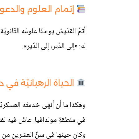
إتمام العلوم والدعوة 
أتمَّ القدّيسُ يوحنّا علومَه الثّانوي
له: «إلى الدّير، إلى الدّير».
الحياة الرهبانيّة في 
في منطقةِ مولدافيا. عاشَ فيه لفت
وكان حينها في سنِّ العشرين من عمر