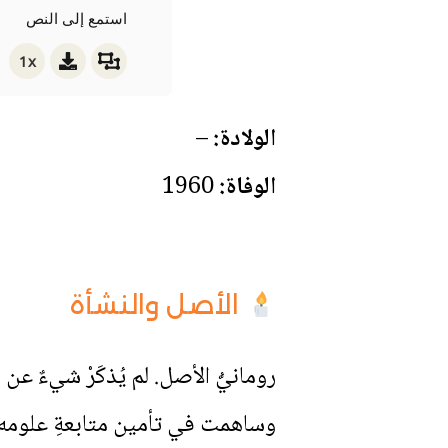
استمع إلى النص
1x
الولادة:
–
الوفاة:
1960
الأصل والنشأة
رومانيُّ الأصل. لم يُذكَرْ شيءٌ عن مكا
وساهمت في تأمين متابعةِ علومه. بعد