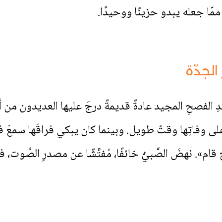
ممّا جعله يبدو حزينًا ووحيدًا.
الجدّة
 الفصحِ المجيد عادةً قديمةً درجَ عليها العديدون من أق
لى وفاتِها وقتٌ طويل. وبينما كان يبكي فراقَها سمعَ ف
 قام». نهضَ الصَّبيُّ خائفًا، مُفتِّشًا عن مصدرِ الصَّوت، 