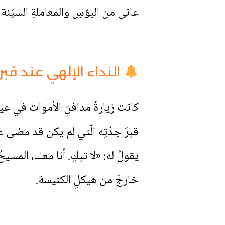
عانى من البؤسِ والمعاملةِ السيّئة 
النداء الإلهي عند قبر 
كانت زيارةُ مدافنِ الأموات في عيدِ
قبرَ جدّتِه الّتي لم يكن قد مضى ع
يقولُ له: «لا تبكِ. أنا معك، المسيحُ
خارجٌ من هيكلِ الكنيسة.