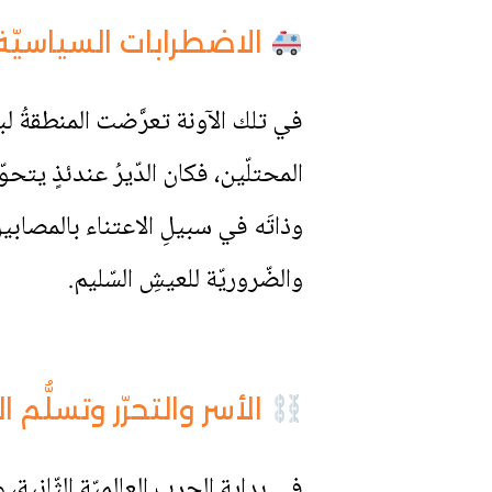
الاضطرابات السياسيّ
في تلك الآونة تعرَّضت المنطقةُ لبع
المحتلّين، فكان الدّيرُ عندئذٍ يت
وذاتَه في سبيلِ الاعتناء بالمصابين
والضّروريّة للعيشِ السّليم.
الأسر والتحرّر وتسلُّم ا
في بدايةِ الحربِ العالميّة الثّانية، 