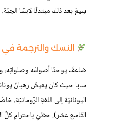
سِيمَ بعد ذلك مبتدئًا لابسًا الجبّة.
النسك والترجمة في ا
ضاعفَ يوحنّا أصوامَه وصلواتِه، وذ
سابا حيث كان يعيشُ رهبانٌ يونانيّو
اليونانيّة إلى اللغةِ الرّومانيّة،
التّاسع عشر). حظيَ باحترامِ كلِّ الآب