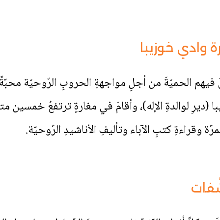
ة وادي خوزيبا
ا (ديرِ لوالدةِ الإله)، وأقامَ في مغارةٍ ترتفعُ خمسين م
ّة وقراءةِ كتبِ الآباء وتأليفِ الأناشيدِ الرّوحيّة.
ّفات