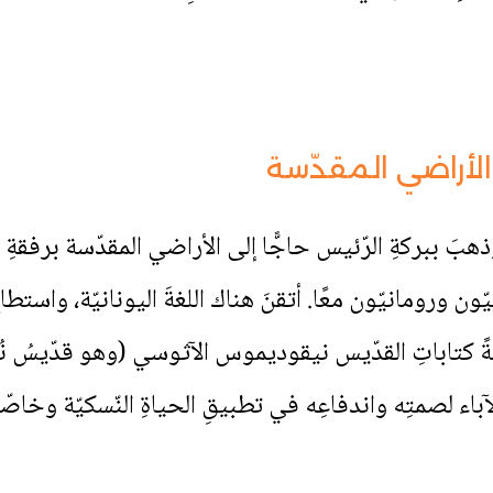
لأراضي المقدّسة
هبَ ببركةِ الرّئيس حاجًّا إلى الأراضي المقدّسة برفقةِ 
ن ورومانيّون معًا. أتقنَ هناك اللغةَ اليونانيّة، واستطاع
 خاصّةً كتاباتِ القدّيس نيقوديموس الآثوسي (وهو قدّيسُ 
اء لصمتِه واندفاعِه في تطبيقِ الحياةِ النّسكيّة وخاصّةً ال