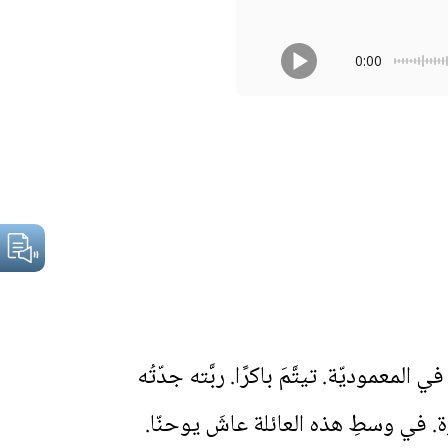
0:00
 المعموديّة. تيتَّمَ باكرًا. ربَّته جدّتُه
رة. في وسطِ هذه العائلة عاشَ يوحنّا.