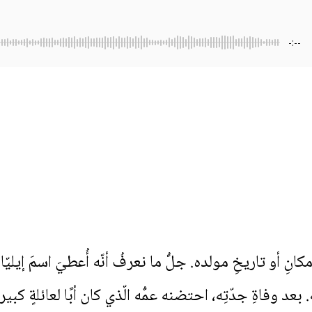
-:--
نِ أو تاريخِ مولده. جلُّ ما نعرفُ أنّه أُعطيَ اسمَ إيليّا في
 وفاةِ جدّتِه، احتضنه عمُّه الّذي كان أبًا لعائلةٍ كبي