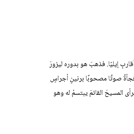
اربِ إيليّا. فذهبَ هو بدوره ليزورَ
جأةً صوتًا مصحوبًا برنينِ أجراسٍ
فرأى المسيحَ القائمَ يبتسمُ له وهو