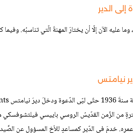
إلى الدير
ّة، وما عليه الآن إلّا أن يختارَ المهنةَ الّتي تناسبُه. وفي
دير نيامتس
رةٍ من الزّمن القدّيسُ الروسي باييسي فيلتشوفسكي مؤسّ
ِه. خدمَ في الدّير كمساعدٍ للأخِ المسؤول عن الصَّيدلي