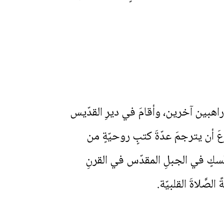
راهبين آخرين، وأقامَ في ديرِ القدّيس
َ أن يترجمَ عدّةَ كتبٍ روحيّةٍ من
نُسكٍ في الجبلِ المقدّس في القرنِ
صَّلاةَ القلبيّة.