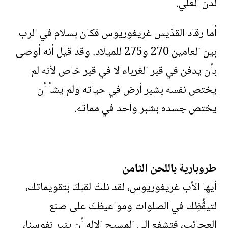
لدن العلي.
أما رقاد القدّيس غريغوريوس فكان بسلام في الرب
بين العامين 270 و275 للميلاد. وقد قيل أنه أوصى
بأن يدفن في قبر الغرباء لا في قبر خاص لأنه لم
يختص نفسه بشبر أرض في حياته ولم يشأ أن
يختص جسده بشبر واحد في مماته.
طروبارية باللحن الثامن
أيها الأب غريغوريوس، لقد نلتَ لقبكَ بتقويماتك،
لتيقُّظِك في الصلوات ومواعيظكَ على صنع
العجائب، فتشفع إلى المسيح الإله أن ينير نفوسنا،