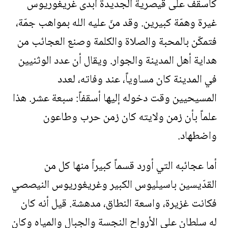
كأسقف على قيصرية الجديدة أبدى غريغوريوس
غيرة وهمّة كبيرين. وقد منّ عليه الله بمواهب جمّة،
فتمكّن بالمحبة والصلاة والكلمة وصنع العجائب من
هداية أهل المدينة والجوار. ويقال أن عدد الوثنيين
في المدينة كان مساوياً، عند وفاته، لعدد
المسيحيين وقت دخوله إليها أسقفاً: سبعة عشر. هذا
علماً بأن زمن ولايته كان زمن حرب وطاعون
واضطهاد.
أما عجائبه التي أورد قسماً كبيراً منها كل من
القدّيسين باسيليوس الكبير وغريغوريوس النيصصي
فكانت غزيرة، واسعة النطاق، مدهشة. قيل أنه كان
له سلطان على الأرواح النجسة والجبال والمياه وكان