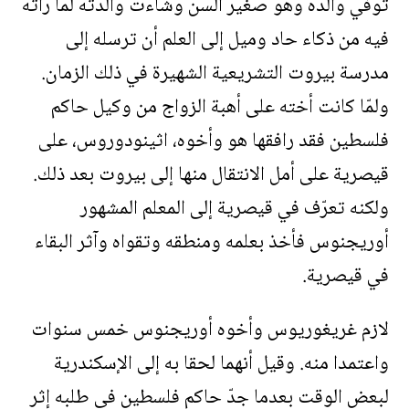
توفي والده وهو صغير السن وشاءت والدته لما رأته
فيه من ذكاء حاد وميل إلى العلم أن ترسله إلى
مدرسة بيروت التشريعية الشهيرة في ذلك الزمان.
ولمّا كانت أخته على أهبة الزواج من وكيل حاكم
فلسطين فقد رافقها هو وأخوه، اثينودوروس، على
قيصرية على أمل الانتقال منها إلى بيروت بعد ذلك.
ولكنه تعرّف في قيصرية إلى المعلم المشهور
أوريجنوس فأخذ بعلمه ومنطقه وتقواه وآثر البقاء
في قيصرية.
لازم غريغوريوس وأخوه أوريجنوس خمس سنوات
واعتمدا منه. وقيل أنهما لحقا به إلى الإسكندرية
لبعض الوقت بعدما جدّ حاكم فلسطين في طلبه إثر