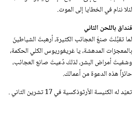
لئلا ننام في الخطايا إلى الموت.
قنداق باللحن الثاني
لما تقبَّلتَ صنعَ العجائب الكثيرة، أرهبتَ الشياطينَ
بالمعجزات المدهشة، يا غريغوريوس الكلي الحكمة،
وشفيتَ أمراض البشر، لذلك دُعيتَ صانع العجائب،
حائزاً هذه الدعوة من أعمالك.
تعيّد له الكنيسة الأرثوذكسية في 17 تشرين الثاني .