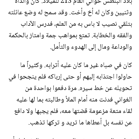
بلاد البنطس حوالي العام 213 للميلاد. كان والداه
وثنيين وكان له أخ وأخت. وقد سمح له وضع عائلته
بتلقي نصيب لا باس به من العلم، فدرس الآداب
والفقه والخطابة. تمتع بمواهب جمة وامتاز بالحكمة
والوداعة ومال إلى الهدوء والتأمل.
كان في صباه غير ما كان عليه أترابه. وكثيراً ما
حاولوا اجتذابه إليهم أو حتى إرباكه فلم ينجحوا في
تحويله عن خط سيره. مرة دفعوا بواحدة من
الغواني فدنت منه أمام الملأ وطالبته بما لها عليه
لقاء متعة مزعومة قضتها معه، فلم يجبها ولا دافع
عن نفسه بل أعطاها ما تريد و تركها تذهب.