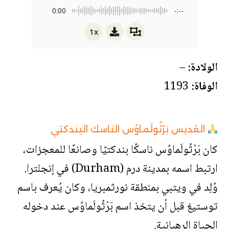
0:00
-:--
1x
الولادة:
–
الوفاة:
1193
القديس بَرْثُولَماوُس الناسك البندكتي
كان بَرْثُولَماوُس ناسكًا بندكتيًا وصانعًا للمعجزات،
ارتبط اسمه بمدينة درم (Durham) في إنجلترا.
وُلِد في ويتبي بمنطقة نورثمبريا، وكان يُعرف باسم
توستيغ قبل أن يتخذ اسم بَرْثُولَماوُس عند دخوله
الحياة الرهبانية.