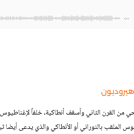
-:--
هيروديون
 شهيد مسيحي من القرن الثاني و‌أسقف أنطاكية، خلفاً لإغناط