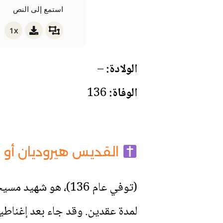
استمع إلى النص
1x
الولادة:
–
الوفاة:
136
القديس هيروديان أو 
(توفي عام 136)، هو