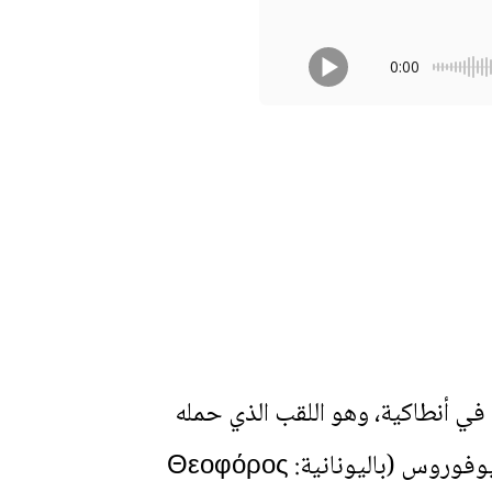
0:00
يوس في أنطاكية، وهو اللقب الذي حمله
لمدة عقدين. وقد جاء بعد إغناطيوس الملقب بالنوراني أو الأنطاكي والذي يدعى أيضا ثيوفوروس (باليونانية: Θεοφόρος