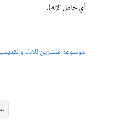
أي حامل الإله).
موسوعة قنّشرين للآباء والقديسين
يم