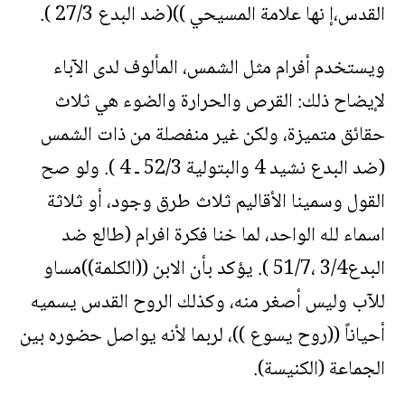
القدس،إ نها علامة المسيحي ))(ضد البدع 27/3 ).
ويستخدم أفرام مثل الشمس، المألوف لدى الآباء
لإيضاح ذلك: القرص والحرارة والضوء هي ثلاث
حقائق متميزة، ولكن غير منفصلة من ذات الشمس
(ضد البدع نشيد 4 والبتولية 52/3 ـ 4 ). ولو صح
القول وسمينا الأقاليم ثلاث طرق وجود، أو ثلاثة
اسماء لله الواحد، لما خنا فكرة افرام (طالع ضد
البدع3/4 ،51/7 ). يؤكد بأن الابن ((الكلمة))مساو
للآب وليس أصغر منه، وكذلك الروح القدس يسميه
أحياناً ((روح يسوع ))، لربما لأنه يواصل حضوره بين
الجماعة (الكنيسة).