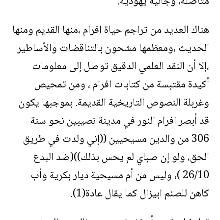
متأصلة، وجالية يهودية.
هناك العديد من تراجم حياة افرام ،منها القديم ومنها
الحديث ،ومعظمها مشحون بالتناقضات والأساطير
،إلا أن النقد العلمي الدقيق توصل إلى معلومات
أكيدة مقتبسة من كتابات افرام ، ومن تمحيص
وغربلة النصوص التاريخية القديمة. بموجبها يكون
قد أبصر افرام النور في مدينة نصيبين نحو سنة
306 من والدين مسيحيين ((إني ولدت في طريق
الحق، ولو إن صباي لم يحس بذلك))(ضد البدع
26/10 )، وليس من أم مسيحية ديار بكرية وأب
كاهن للصنم ابيزال كما يقال عادة(1).