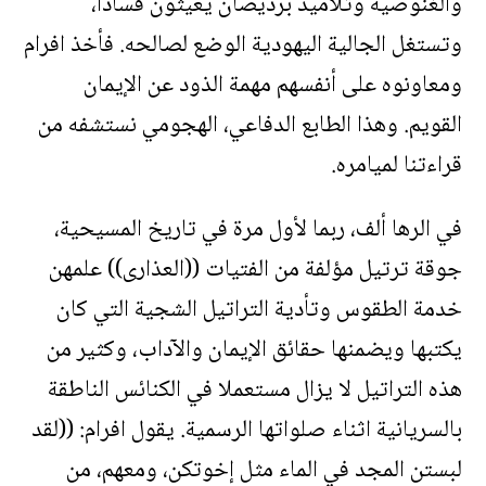
والغنوصية وتلاميذ برديصان يُعيثون فساداً،
وتستغل الجالية اليهودية الوضع لصالحه. فأخذ افرام
ومعاونوه على أنفسهم مهمة الذود عن الإيمان
القويم. وهذا الطابع الدفاعي، الهجومي نستشفه من
قراءتنا لميامره.
في الرها ألف، ربما لأول مرة في تاريخ المسيحية،
جوقة ترتيل مؤلفة من الفتيات ((العذارى)) علمهن
خدمة الطقوس وتأدية التراتيل الشجية التي كان
يكتبها ويضمنها حقائق الإيمان والآداب، وكثير من
هذه التراتيل لا يزال مستعملا في الكنائس الناطقة
بالسريانية اثناء صلواتها الرسمية. يقول افرام: ((لقد
لبستن المجد في الماء مثل إخوتكن، ومعهم، من