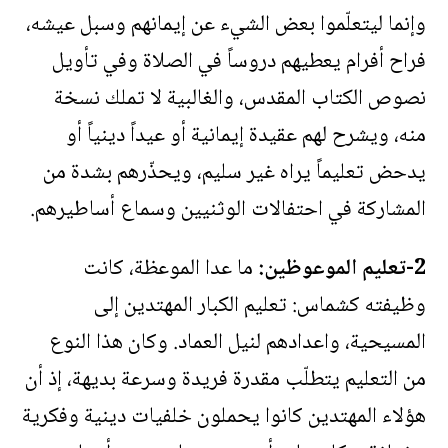
وإنما ليتعلّموا بعض الشيء عن إيمانهم وسبل عيشه،
فراح أفرام يعطيهم دروساً في الصلاة وفي تأويل
نصوص الكتاب المقدس، والغالبية لا تملك نسخة
منه، ويشرح لهم عقيدة إيمانية أو عيداً دينياً أو
يدحض تعليماً يراه غير سليم، ويحذّرهم بشدة من
المشاركة في احتفالات الوثنيين وسماع أساطيرهم.
2-تعليم الموعوظين:
ما عدا الموعظة، كانت
وظيفته كشماس: تعليم الكبار المهتدين إلى
المسيحية، واعدادهم لنيل العماد. وكان هذا النوع
من التعليم يتطلّب مقدرة فريدة وسرعة بديهة، إذ أن
هؤلاء المهتدين كانوا يحملون خلفيات دينية وفكرية