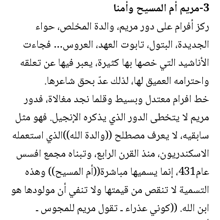
3-مريم أم المسيح وأمنا
ركز أفرام على دور مريم، والدة المخلص، حواء
الجديدة، البتول، تابوت العهد، العروس… فجاءت
الأناشيد التي خصها بها كثيرة، يعبر فيها عن تعلقه
واحترامه العميق لها، لذلك عدّ بحق شاعرها.
خط افرام معتدل وبسيط وقلما نجد مغالاة، فدور
مريم لا يتخطى الدور الذي يذكره الإنجيل. فهو مثل
سابقيه، لا يعرف مصطلح ((والدة الله))الذي استعمله
الاسكندريون، منذ القرن الرابع، وتبناه مجمع افسس
عام431، إنما يسميها مباشرة((أم المسيح)) وهذه
التسمية لا تنقص من قيمتها ولا تنفي أن مولودها هو
ابن الله. ((كوني عذراء ـ تقول مريم للمجوس ـ