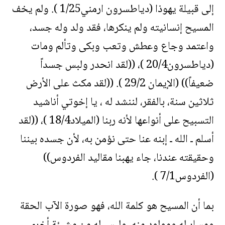
إلى قبيلة يهوذا (دياطسرون ارمني1/25 ). ولم يخف
المسيح إنسانيته ولم ينكرها، فقد ولد وله جسد،
واعتمد وجاع وعطش وتعب وبكى وتألم ومات
(دياطسرون20/4 )، ((لقد انحدر ولبس جسداً
ضعيفاً)) (الإيمان 29/2 ). ((لقد مكث على الأرض
ثلاثين سنة، بالفقر، لننشد له ، يا إخوتي أناشيد
التسبيح على أنواعها لأنه ربنا (الميلاد18/4 )، ((لقد
أسلم ـ الله ـ إبنه عنا حتى نؤمن به، لأن جسده بيننا
وحقيقته عندنا، جاء يهبنا مقاليد الفردوس))
(الفردوس7/1 ).
بما أن المسيح هو كلمة الله، فهو صورة الآب الحقة