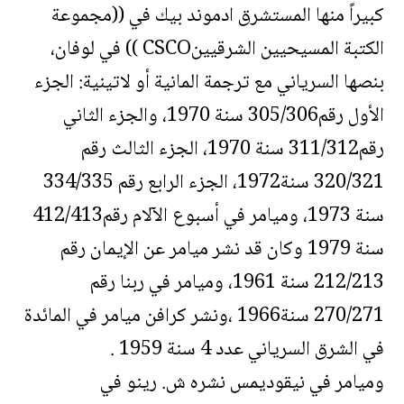
كبيراً منها المستشرق ادموند بيك في ((مجموعة
الكتبة المسيحيين الشرقيينCSCO )) في لوفان،
بنصها السرياني مع ترجمة المانية أو لاتينية: الجزء
الأول رقم305/306 سنة 1970، والجزء الثاني
رقم311/312 سنة 1970، الجزء الثالث رقم
320/321 سنة1972، الجزء الرابع رقم 334/335
سنة 1973، وميامر في أسبوع الآلام رقم412/413
سنة 1979 وكان قد نشر ميامر عن الإيمان رقم
212/213 سنة 1961، وميامر في ربنا رقم
270/271 سنة1966 ،ونشر كرافن ميامر في المائدة
في الشرق السرياني عدد 4 سنة 1959 .
وميامر في نيقوديمس نشره ش. رينو في