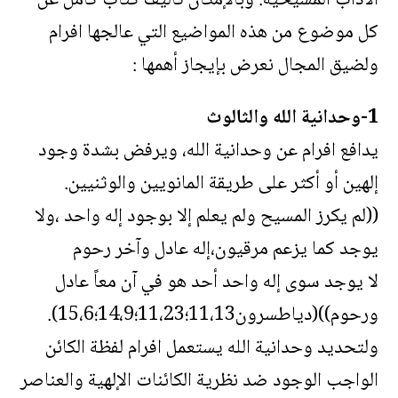
الآداب المسيحية. وبالإمكان تأليف كتاب كامل عن
كل موضوع من هذه المواضيع التي عالجها افرام
ولضيق المجال نعرض بإيجاز أهمها :
1-وحدانية الله والثالوث
يدافع افرام عن وحدانية الله، ويرفض بشدة وجود
إلهين أو أكثر على طريقة المانويين والوثنيين.
((لم يكرز المسيح ولم يعلم إلا بوجود إله واحد ،ولا
يوجد كما يزعم مرقيون،إله عادل وآخر رحوم
لا يوجد سوى إله واحد أحد هو في آن معاً عادل
ورحوم))(دياطسرون11،13؛11،23؛14،9؛15،6).
ولتحديد وحدانية الله يستعمل افرام لفظة الكائن
الواجب الوجود ضد نظرية الكائنات الإلهية والعناصر