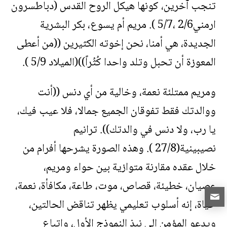
تنجب آخرين، كونها هيكل الروح القدس (دباطسرون
ارمني2/6 ،5/7 ). مريم أم يسوع، بكر البشرية
الجديدة، هي أمنا، نحن إخوته الكثيرين ((من أعطى
المعوزة أن تحبل وتلد واحدا كُثُراً))(الميلاد 5/9 ).
ومريم ممتلئة نعمة، وخالية من أي دنس ((أنت
ووالدتك فقط تفوقان الجميع جمالا، فلا عيب فيك،
يا رب، ولا دنس في والدتك)). ترانيم
نصيبينية(27/8 ). وهذه الصورة يشرحها أفرام من
خلال عقده مقارنة متوازية بين حواء ومريم،
عصيان، خطيئة، قصاص، موت، طاعة، مكافأة، نعمة،
حياة، إنه أسلوب تعليمي يظهر تناقض الحالتين،
ويدعو المؤمن إلى نبذ النموذج الأول، واتباع