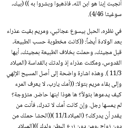
أنجبت إبنا هو ابن الله، فاذهبوا وبشروا به )) (بيك،
سوغيثا 4/46).
في نظره، الحبل بيسوع عجائبي، ومريم بقيت عذراء
بعد الولادة أيضاً: ((كانت مخطوبة حسب الطبيعة،
قبل مجيئك، وحملت بخلاف الطبيعة بمجيئك، أيها
القدوس، ومكثت عذراء إذ ولدتك بالقداسة (الميلاد
11/3 ). وهذه اشارة واضحة إلى أصل المسيح الإلهي
وإلى بقاء مريم بتولا: ((أمك يارب، لا يعرف المرء
كيف يدعوها بتولاً؟ ها هوذا ابنها حاضر. متزوجة؟
لم يمسها رجل. وإن كانت أمك لا تدرك، فأنت من
يقدر أن يدركك؟ (الميلاد11/1 )((الحشا حملك من
دون زواج ،ومن دون زرع البطن ولدك ))(الميلاد