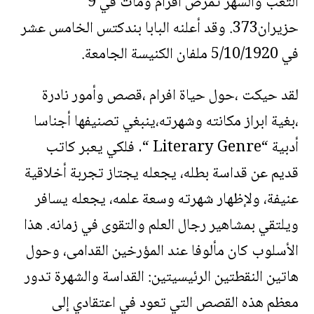
التعب والسهر تمرض افرام ومات في 9
حزيران373. وقد أعلنه البابا بندكتس الخامس عشر
في 5/10/1920 ملفان الكنيسة الجامعة.
لقد حيكت ،حول حياة افرام ،قصص وأمور نادرة
،بغية ابراز مكانته وشهرته،ينبغي تصنيفها أجناسا
أدبية “Literary Genre “. فلكي يعبر كاتب
قديم عن قداسة بطله، يجعله يجتاز تجربة أخلاقية
عنيفة، ولإظهار شهرته وسعة علمه، يجعله يسافر
ويلتقي بمشاهير رجال العلم والتقوى في زمانه. هذا
الأسلوب كان مألوفا عند المؤرخين القدامى، وحول
هاتين النقطتين الرئيسيتين: القداسة والشهرة تدور
معظم هذه القصص التي تعود في اعتقادي إلى