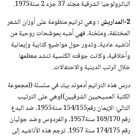
الباترولوجيا الشرقية مجلد 37 جزء 2 سنة1975.
2-المداريش :
وهي ترانيم منظومة على أوزان الشعر
المختلفة، وملحّنة. فهي أشبه بموشّحات روحية من
أناشيد عادية، وتدور حول مواضيع كتابية وإيمانية
وأخلاقية، وكانت جوقته الكنسية تنشد معظمها
خلال الرتب الدينية والاحتفالات.
درس هذه الترانيم أدموند بيك في سلسلة ((مجموعة
الكتبة المسيحيين الشرقيين))وهي على الترتيب
التالي: الإيمان رقم154/155 سنة1955، ضد البدع
رقم 169/170 سنة1957، والفردوس وضد جوليان
رقم 174/175 سنة 1957. ترجم هذه الأناشيد إلى