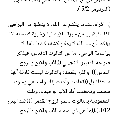
(الفردوس 5/2 ).
إن افرام، عندما يتكلم عن الله، لا ينطلق من البراهين
الفلسفية، بل من خبرته الإيمانية وخبرة كنيسته لذا
يؤكد بأن سر الله لا يمكن كشفه كشفا تاما إلا
بواسطة الوحي. أما عن الثالوث الأقدس، فيذكر
صراحة التعبير الانجيلي ((الآب والابن والروح
القدس )). والذي يقصده بالثالوث ليست ثلاثة آلهة
مستقلة بل ((تعلمت وآمنت إنك واحد في وجودك،
سمعت وتحققت أنك الآب بوحيدك، ونلت
المعمودية بالثالوث باسم الروح القدس ))(ضد البدع
3/12 )،((ها هي ذي اسماء الآب والابن والروح