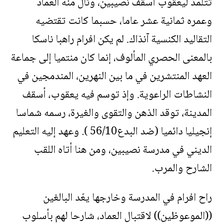
تتلمذ ليعقوب أسقف نصيبين، ونال منه العماد
وعمره ثمانية عشر عاما، حسبما كانت تقتضيه
التقاليد الكنسية آنذاك. لم يكن افرام راهبا ناسكا
بالمعنى الحصري المألوف، إنما كان منتميا إلى جماعة
العهد المنتشرين في ما بين النهرين، المندمجين في
النشاطات الراعوية. وإذ توسم فيه يعقوب، أسقف
المدينة، توقد الذهن والتقوى والغيرة، رسمه شماسا
إنجيليا دائميا (ضد البدع56/10 ). وعهد إليه التعليم
الديني في مدرسة نصيبين، ومن هنا أتاه اللقب
الشارح والمرب.
راح افرام في المدرسة وخارجها يعّد البالغين
((الموعوظين)) لاقتبال العماد، شارحا لهم بأسلوب