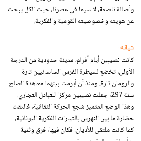
وأصالة ناصعة، لا سيما في عصرنا، حيث الكل يبحث
عن هويته وخصوصيته القومية والفكرية.
حياته :
كانت نصيبين أيام أفرام، مدينة حدودية من الدرجة
الأولى، تخضع لسيطرة الفرس الساسانيين تارة
والرومان تارة. ومنذ أن أبرمت بينهما معاهدة الصلح
سنة 297، جعلت نصيبين مركزا للتبادل التجاري.
وهذا الوضع المتميز شجع الحركة الثقافية، فالتقت
حضارة ما بين النهرين بالتيارات الفكرية اليونانية،
كما كانت ملتقى للأديان. فكان فيها، فرق وثنية