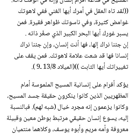
المسيح في قناعة أفرام إنسان وإله في الوقت ذاته:
((لقد تاه العقل في أمرك أيها الغني ففي لاهوتك
غوامض كثيرة، وفي ناسوتك ظواهر فقيرة. فمن
يسبر غورك أيها البحر الكبير الذي صغّر ذاته .
إن جئنا نراك إلها، فها أنت إنسان، وإن جئنا نراك
إنسانا فها قد شعت علامة لاهوتك. فمن يقف على
تغييراتك أيها الثابت ))(الميلاد 13/8 ـ9 ).
يؤكد أفرام على إنسانية المسيح الملموسة أمام
المظهريين الذين كانوا ينكرون حقيقة جسد المسيح،
وكانوا يزعمون إنه مجرد خيال (شبه لهم). فبالنسبة
إليه، يسوع إنسان حقيقي مرتبط بوطن معين وقبيلة
معروفة وأمه مريم وأبوه يوسف، وكلاهما منتميان