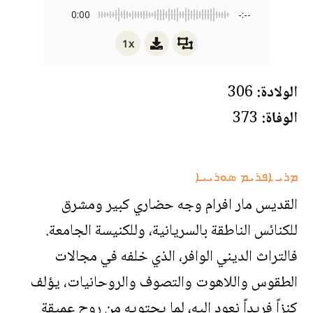
0:00
-:--
1x
الولادة:
306
الوفاة:
373
ܡܪܝ ܐܦܪܝܡ ܣܘܪܝܝܐ
القديس مار افرام وجه حضاري كبير ومشرق
للكنائس الناطقة بالسريانية، وللكنيسة الجامعة.
فالتراث الديني الوافر، الذي خلفه في مجالات
الطقوس واللاهوت والتصوف والروحانيات، يؤلف
كنزاً فريداً نعود إليه، لما يحتويه من روح عميقة