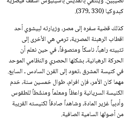
نصيبين. ويلتقي بالقديس باسيليوس أسقف قيصرية
كبدوكيا (330 ـ379).
كذلك قضية سفره إلى مصر، وزيارته لبيشوي أحد
اقطاب الرهبنة المصرية، ترمي هي الأخرى إلى
تثبيته راهباً، ناسكاً ومتصوفاً، في حين نعلم أن
الحركة الرهبانية، بشكلها الحصري والنظامي الموحد
في كنيسة المشرق ،تعود إلى القرن السادس ـ السابع.
مهما كان الأمر، فإن افرام، طوال خمسين سنة، خدم
الكنيسة السريانية واعظاً ومعلماً ومنشّطاً للطقوس
وأدبياً غزير المادة، وشاهداً صادقاً لكنيسته القريبة
من أصولها السامية الصافية.