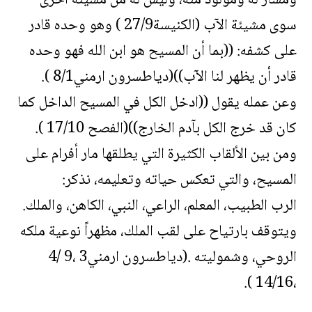
ومسار له ومولود منه، وليس له من مشيئة أخرى
سوى مشيئة الآب (الكنيسة27/9 ) وهو وحده قادر
على كشفه: ((بما أن المسيح هو ابن الله فهو وحده
قادر أن يظهر لنا الآب))(دياطسرون ارمني8/1 ).
وعن عمله يقول ((ادخل الكل في المسيح الداخل كما
كان قد خرج الكل بآدم الخارج))(الفصح 17/10 ).
ومن بين الألقاب الكثيرة التي يطلقها مار أفرام على
المسيح، والتي تعكس حياته وتعليمه، نذكر:
الرب الطبيب، المعلم، الراعي، النبي، الكاهن، والملك.
ويتوقف بارتياح على لقب الملك، مظهراً نوعية ملكه
الروحي، وشموليته .(دياطسرون ارمني3 ،9 /4
،14/16 ).