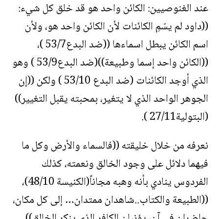
عند الغنوصيين: الكائن واحد هو قد خلق كل شيء:
((داود لم يسّمِ الكائنات لأن الكائن واحد هو، ولأن
اسم الكائن يبطل اسماءها ((ضد البدع53/7 )،
((الكائن واحد إسما وطبيعة))(ضد البدع53/9 ) وهو
الذي أوجد الكائنات (ضد البدع 53/10 ) ولكن ((إن
الجوهر الواحد الذي لا يتغير، بمحبته يقبل التغيير))
(البتولية27/11 ).
نعرفه من خلال خليقته ((فالسماء والأرض وكل ما
فيهما دلائل على وجود الخالق ونعمته، كذلك
الفردوس ينادي بأنه وهبه مجاناً(الكنيسة 48/10)،
((الطبيعة والكتاب..شاهدان ممتدان… إلى كل مكان،
حاضران في آن، يؤنبان الكافر الذي ينكر الخالق))