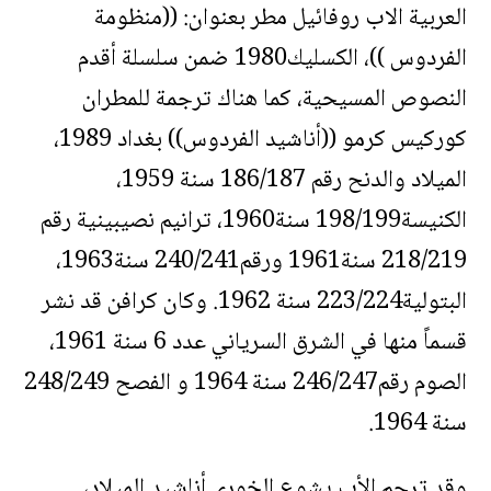
العربية الاب روفائيل مطر بعنوان: ((منظومة
الفردوس ))، الكسليك1980 ضمن سلسلة أقدم
النصوص المسيحية، كما هناك ترجمة للمطران
كوركيس كرمو ((أناشيد الفردوس)) بغداد 1989،
الميلاد والدنح رقم 186/187 سنة 1959،
الكنيسة198/199 سنة1960، ترانيم نصيبينية رقم
218/219 سنة1961 ورقم240/241 سنة1963،
البتولية223/224 سنة 1962. وكان كرافن قد نشر
قسماً منها في الشرق السرياني عدد 6 سنة 1961،
الصوم رقم246/247 سنة 1964 و الفصح 248/249
سنة 1964.
وقد ترجم الأب يشوع الخوري أناشيد الميلاد،