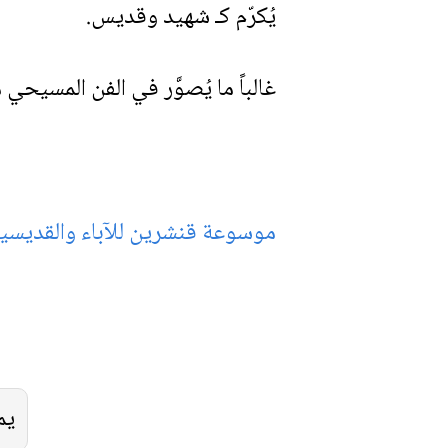
يُكرّم كـ شهيد وقديس.
غالباً ما يُصوَّر في الفن المسيحي 
موسوعة قنشرين للآباء والقديس
يم