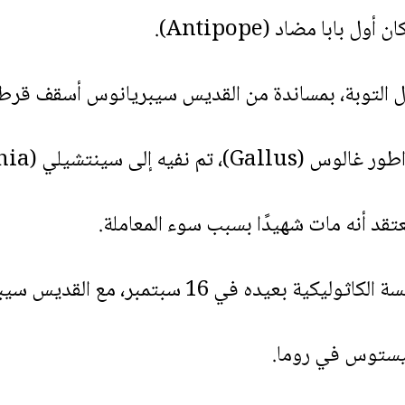
 بابا مضاد (Antipope).
 التوبة، بمساندة من القديس سيبريانوس أسقف قرط
إلى سينتشيلي (Civita Vecchia، قرب روما).
كية بعيده في 16 سبتمبر، مع القديس سيبريانوس.
ّيستوس في روما.