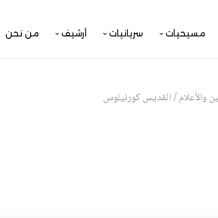
مسيحيات
سريانيات
أرشيف
من نحن
 والأعلام
/
القديس كورنيلوس