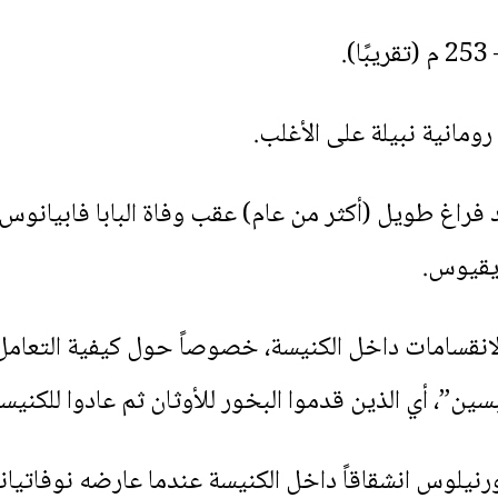
رومانية نبيلة على الأغلب.
د فراغ طويل (أكثر من عام) عقب وفاة البابا فابيانو
يقيوس.
نقسامات داخل الكنيسة، خصوصاً حول كيفية التعامل م
بسين”، أي الذين قدموا البخور للأوثان ثم عادوا للكنيسة 