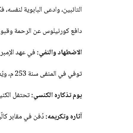
التائبين، وادعى البابوية لنفسه، فكان أول
دافع كورنيلوس عن الرحمة وقبول
الاضطهاد والنفي:
في عهد الإمبراطور غالوس (Gallus)، تم نفيه 
توفي في المنفى سنة 253 م، ويُعتقد أنه مات شهيدًا بسبب سوء المعاملة.
يوم تذكاره الكنسي:
تحتفل الكنيسة الكاثولي
آثاره وتكريمه:
دُفن في مقابر كال