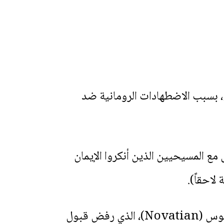
س، بسبب الاضطهادات الرومانية ضد
ع المسيحيين الذين أنكروا الإيمان
لاحقاً).
واجه كورنيلوس انشقاقاً داخل الكنيسة عندما عارضه نوفاتيانوس (Novatian)، الذي رفض قبول