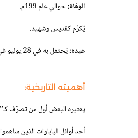
الوفاة:
حوالي عام 199م.
يُكرَّم كقديس وشهيد.
عيده:
يُحتفل به في 28 يوليو في التقويم الروماني القديم، مع اختلافات في بعض التقاويم المحلية.
أهميته التاريخية:
يعتبره البعض أول من تصرّف كـ”با
أحد أوائل الباباوات الذين ساهموا