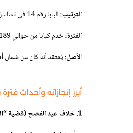
الترتيب:
البابا رقم 14 في تسلسل باباوات الكنيسة الكاثوليكية.
الفترة:
خدم كبابا من حوالي 189م إلى 199م أو ربما حتى 198م.
الأصل:
يُعتقد أنه كان من شمال أفر
أبرز إنجازاته وأحداث فترة ب
1. خلاف عيد الفصح (قضية “الكوارتوديسيمانيين”):