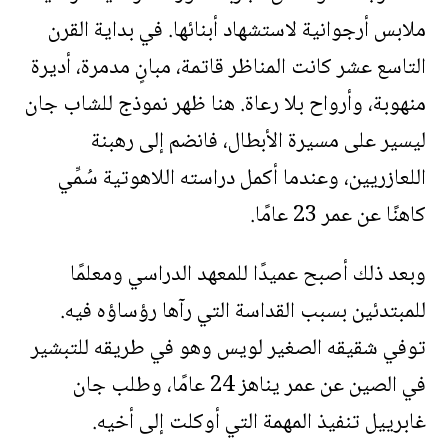
ملابس أرجوانية لاستشهاد أبنائها. في بداية القرن
التاسع عشر كانت المناظر قاتمة، مبانٍ مدمرة، أديرة
منهوبة، وأرواح بلا رعاة. هنا ظهر نموذج للشاب جان
ليسير على مسيرة الأبطال، فانضم إلى رهبنة
اللعازريين، وعندما أكمل دراسته اللاهوتية سُمِّي
كاهنًا عن عمر 23 عامًا.
وبعد ذلك أصبح عميدًا للمعهد الدراسي ومعلمًا
للمبتدئين بسبب القداسة التي رآها رؤساؤه فيه.
توفي شقيقه الصغير لويس وهو في طريقه للتبشير
في الصين عن عمر يناهز 24 عامًا، وطلب جان
غابرييل تنفيذ المهمة التي أوكلت إلى أخيه.