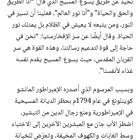
نحيد عن طريق يسوع المسيح الذي قال: “أنا الطريق
والحق والحياة” و”أنا نور العالم”، فعلينا أن نسير في
النور، ومن يتبعه لا يعيش في الظلام بل يمتلك نور
الحياة. وقال أيضًا عن سر الإفخارستيا: “نحن في
حاجة إلى قوة لتدعيم رسالتنا، وهذه القوة هي سر
القربان المقدس، حيث يسوع المسيح يقدم نفسه
غذاء لأنفسنا”.
وبسبب المرسوم الذي أصدره الإمبراطور المانشو
كوينلونغ في عام 1794م بحظر الديانة المسيحية
في الإمبراطورية ومنع رجال الدين من التبشير،
اضطرّ الأب جان مع المبشرين الآخرين إلى الاختباء
وسط الغابات والكهوف المخيفة، وتعرّض للخيانة