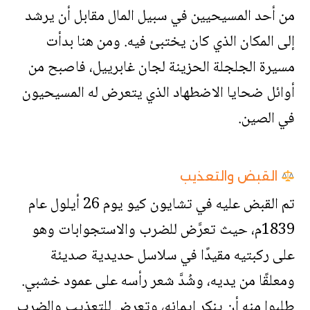
من أحد المسيحيين في سبيل المال مقابل أن يرشد
إلى المكان الذي كان يختبئ فيه. ومن هنا بدأت
مسيرة الجلجلة الحزينة لجان غابرييل، فاصبح من
أوائل ضحايا الاضطهاد الذي يتعرض له المسيحيون
في الصين.
القبض والتعذيب
تم القبض عليه في تشايون كيو يوم 26 أيلول عام
1839م، حيث تعرَّض للضرب والاستجوابات وهو
على ركبتيه مقيدًا في سلاسل حديدية صديئة
ومعلقًا من يديه، وشُدَّ شعر رأسه على عمود خشبي.
طلبوا منه أن ينكر إيمانه، وتعرض للتعذيب والضرب