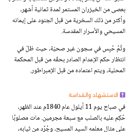
بعصى من الخيزران المستمر لمدة ثمانية أشهر،
وأكثر من ذلك السخرية من قبل الجنود على إيمانه
المسيحي والأسرار المقدسة.
وثُمَّ حُبِس في سجون غير صحيّة، حيث ظلّ في
انتظار حكم الإعدام الصادر بحقّه من قبل المحكمة
المحلية، ويتم اعتماده من قبل الإمبراطور.
الاستشهاد والقداسة
في صباح يوم 11 أيلول عام 1840م عند الظهر،
حُكِم عليه بالصلب مع سبعة مجرمين. مات مصلوبًا
على مثال معلمه السيد المسيح، وجُرِّد من ثيابه،