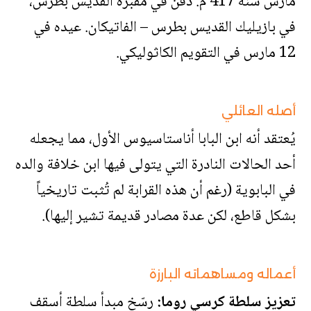
مارس سنة 417 م. دُفن في مقبرة القديس بطرس،
في بازيليك القديس بطرس – الفاتيكان. عيده في
12 مارس في التقويم الكاثوليكي.
أصله العائلي
يُعتقد أنه ابن البابا أناستاسيوس الأول، مما يجعله
أحد الحالات النادرة التي يتولى فيها ابن خلافة والده
في البابوية (رغم أن هذه القرابة لم تُثبت تاريخياً
بشكل قاطع، لكن عدة مصادر قديمة تشير إليها).
أعماله ومساهماته البارزة
تعزيز سلطة كرسي روما:
رسّخ مبدأ سلطة أسقف