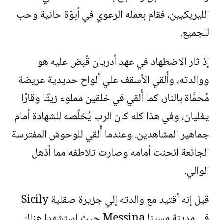
الليريكيين، فقام بعمله الرعوي في أبوّة حانية وحب
للجميع.
إذ ثار الاضطهاد في عهد أدريان قُبض عليه هو
ووالدته، وأُلقي الأسقف علي ألواح حديدية عريضة
مُحمَّاة بالنار، كما أُلقي في خلقين مملوء زيتًا وقارًا
يغليان، وفي هذا كله كان الرب يُخلِّصه للشهادة أمام
جماهير المشاهدين. وعندما أُلقي للوحوش المفترسة
الجائعة انحنت أمامه وصارت تلاطفه مما أذهل
الوالي.
قيل إنه اُقتيد مع والدته إلي جزيرة صقلية Sicily
في مدينة مسينا Messina حيث استشهدا هناك.