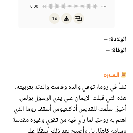
0:00
-:--
1x
الولادة:
–
الوفاة:
–
السيرة
نشأ في روما، توفي والده وقامت والدته بتربيته،
هذه التي قبلت الإيمان علي يدي الرسول بولس.
أخيرًا سلَّمته للقديس أناكلتيوس أسقف روما الذي
اهتم به روحيًا لما رأي فيه من تقوي وغيرة مقدسة
وسامه كاهنًا، بل وأصبح بعد ذلك أسقفًا علي