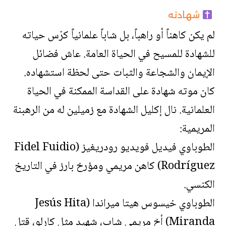
شهادته
لم يكن كاهناً أو راهباً، بل شاباً علمانياً كرّس حياته
للشهادة للمسيح في الحياة العامة. عاش فضائل
الإيمان والشجاعة والثبات حتى لحظة استشهاده.
كان موته شهادة على القداسة الممكنة في الحياة
العلمانية. نال إكليل الشهادة مع زميلين له من الرهبنة
المريمية:
الطوباوي فيديل فويديو رودريغيز (Fidel Fuidio
Rodríguez) كاهن مريمي ومؤرخ بارز في التاريخ
الكنسي.
الطوباوي خيسوس هيتا ميراندا (Jesús Hita
Miranda) أخ مريمي شاب، شهيد مثل كارلو، قتل