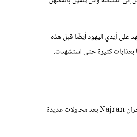
ن إلى الكنيسة وكن يلقين بأنفسهن
على أيدي اليهود أيضًا قبل هذه
وها بعذابات كثيرة حتى استشهدت.
وأحد الأطفال من بين الذين استشهدوا في هذه المذابح الحارث بن كعب رئيس قبائل نجران Najran بعد محاولات عديدة