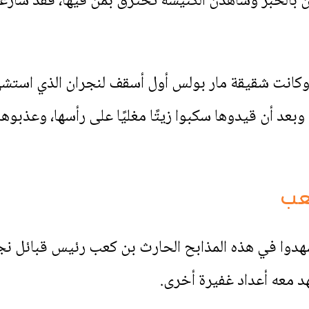
لمن بالخبر وشاهدن الكنيسة تحترق بمن فيها، فقد سارع
كانت شقيقة مار بولس أول أسقف لنجران الذي استشهد 
 وبعد أن قيدوها سكبوا زيتًا مغليًا على رأسها، وعذب
عب
د معه أعداد غفيرة أخرى.