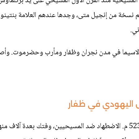
 المسيحية منذ القرن الأول المسيحي على يد برثلماوس 
هم نسخة من إنجيل متى، وجدها عندهم العلامة بنتينو
ني.
 لاسيما في مدن نجران وظفار ومأرب وحضرموت. وأص
اليهودي في ظفار
أثار الملك ذونواس اليهودي سنة 523 م. الاضطهاد ضد المسيحيين، وفتك 