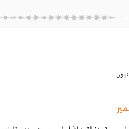
-:--
منيون
ير