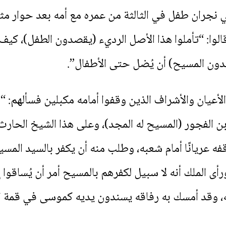
 نجران طفل في الثالثة من عمره مع أمه بعد حوار مثي
وا: “تأملوا هذا الأصل الرديء (يقصدون الطفل)، كيف
ون المسيح) أن يُضل حتى الأطفال”.
أعيان والأشراف الذين وقفوا أمامه مكبلين فسألهم: “لما
بن الفجور (المسيح له المجد)، وعلى هذا الشيخ الحارث
ه عريانًا أمام شعبه، وطلب منه أن يكفر بالسيد المسيح
ى الملك أنه لا سبيل لكفرهم بالمسيح أمر أن يُساقوا
، وقد أمسك به رفاقه يسندون يديه كموسى في قمة ال