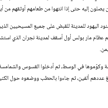
يصلون إليه حتى إذا انتهوا من طعامهم أوثقهم من أ
ود اليهود للمدينة للقبض على جميع المسيحيين الذين
من بينهم عظام مار بولس أول أسقف لمدينة نجران الذي اس
من.
ة وكوّموها في الوسط، ثم أدخلوا القسوس والشمامسة و
غ عددهم ألفين، ثم جاءوا بالحطب ووضعوه حول الكني