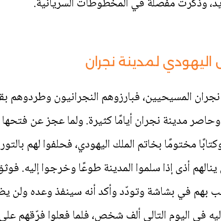
د، وذُكرت مفصّلة في المخطوطات السريانية.
اليهودي لمدينة نجران
نجران المسيحيين، فبارزوهم النجرانيون وطردوهم بقوة
120.000 من الجند وحاصر مدينة نجران أيامًا كثيرة. ولما عجز عن 
ابًا مختومًا بخاتم الملك اليهودي، فحلفوا لهم بالتو
ينالهم أذى إذا سلموا المدينة طوعًا وخرجوا إليه. فوث
 بهم في بشاشة وتودّد وأكد أنه سينفذ وعده ولن يض
إليه في اليوم التالي ألف شخص، فلما فعلوا فرّقهم 