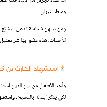
أما نساء نجران مع الإماء فلما ع
وسط النيران.
ومن بينهن شماسة تدعى اليشبّع و
الأحداث، هذه مثّلوا بها شر تمثيل
استشهاد الحارث بن ك
لكي ينكر إيمانه بالمسيح، واستشه