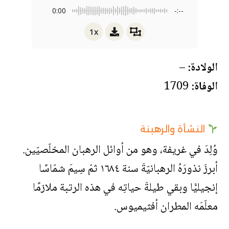
0:00
-:--
1x
الولادة:
–
الوفاة:
1709
النشأة والرهبنة
وُلِدَ في غريفة، وهو من أوائل الرهبان المخلّصيّين.
أبرزَ نذورَهُ الرهبانيّةَ سنة ١٦٨٤ ثمّ سِيمَ شمّاسًا
إنجيليًّا وبقي طيلةَ حياتِه في هذه الرتبة ملازمًا
معلّمَه المطران أفثيميوس.