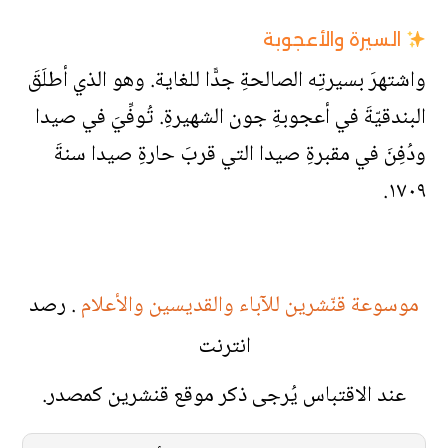
السيرة والأعجوبة
واشتهرَ بسيرتِه الصالحةِ جدًّا للغاية. وهو الذي أطلَقَ
البندقيّةَ في أعجوبةِ جون الشهيرةِ. تُوفِّيَ في صيدا
ودُفِنَ في مقبرةِ صيدا التي قربَ حارةِ صيدا سنةَ
١٧٠٩.
موسوعة قنّشرين للآباء والقديسين والأعلام
. رصد
انترنت
عند الاقتباس يُرجى ذكر موقع قنشرين كمصدر.