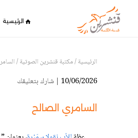
الرئيسية
الرئيسية
/
مكتبة قنشرين الصوتية
/
السامر
10/06/2026 |
شارك بتعليقك
السامري الصالح
عظة
للأب نقولا سمَيْرة
،
بعنوان
” م