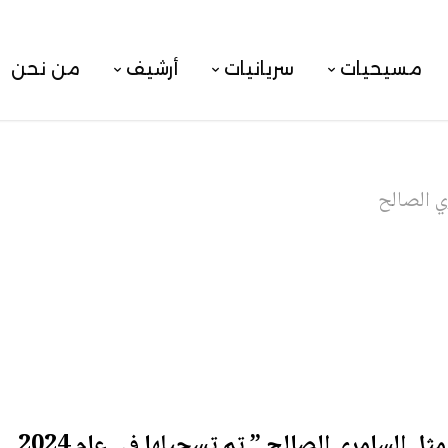
مسيحيات
سريانيات
أرشيف
من نحن
ي الصالح
ثل السامري الصالح ” تم تسجيلها في عام 2024
.