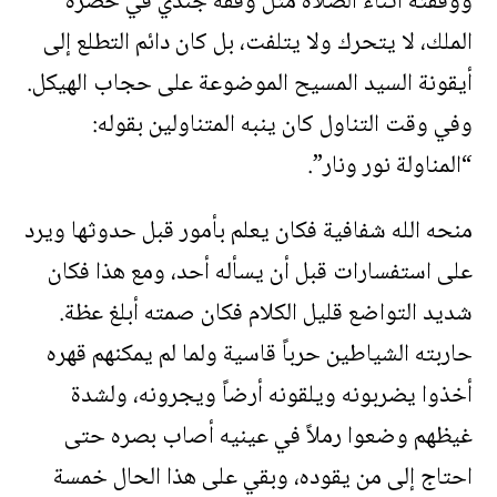
ووقفته أثناء الصلاة مثل وقفة جندي في حضرة
الملك، لا يتحرك ولا يتلفت، بل كان دائم التطلع إلى
أيقونة السيد المسيح الموضوعة على حجاب الهيكل.
وفي وقت التناول كان ينبه المتناولين بقوله:
“المناولة نور ونار”.
منحه الله شفافية فكان يعلم بأمور قبل حدوثها ويرد
على استفسارات قبل أن يسأله أحد، ومع هذا فكان
شديد التواضع قليل الكلام فكان صمته أبلغ عظة.
حاربته الشياطين حرباً قاسية ولما لم يمكنهم قهره
أخذوا يضربونه ويلقونه أرضاً ويجرونه، ولشدة
غيظهم وضعوا رملاً في عينيه أصاب بصره حتى
احتاج إلى من يقوده، وبقي على هذا الحال خمسة