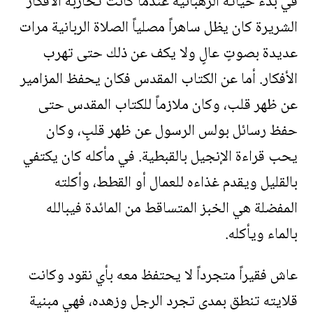
في بدء حياته الرهبانية عندما كانت تحاربه الأفكار
الشريرة كان يظل ساهراً مصلياً الصلاة الربانية مرات
عديدة بصوتٍ عالٍ ولا يكف عن ذلك حتى تهرب
الأفكار. أما عن الكتاب المقدس فكان يحفظ المزامير
عن ظهر قلب، وكان ملازماً للكتاب المقدس حتى
حفظ رسائل بولس الرسول عن ظهر قلبٍ، وكان
يحب قراءة الإنجيل بالقبطية. في مأكله كان يكتفي
بالقليل ويقدم غذاءه للعمال أو القطط، وأكلته
المفضلة هي الخبز المتساقط من المائدة فيبالله
بالماء ويأكله.
عاش فقيراً متجرداً لا يحتفظ معه بأي نقود وكانت
قلايته تنطق بمدى تجرد الرجل وزهده، فهي مبنية