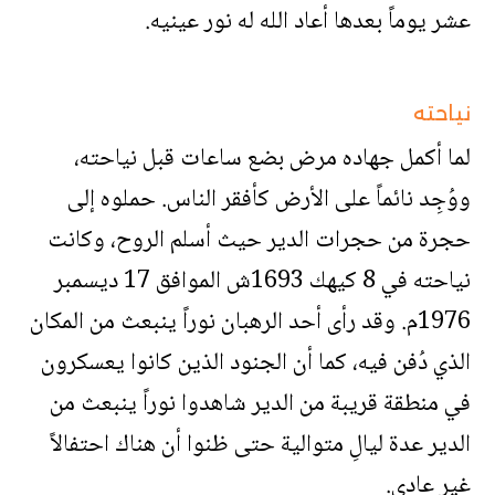
عشر يوماً بعدها أعاد الله له نور عينيه.
نياحته
لما أكمل جهاده مرض بضع ساعات قبل نياحته،
ووُجِد نائماً على الأرض كأفقر الناس. حملوه إلى
حجرة من حجرات الدير حيث أسلم الروح، وكانت
نياحته في 8 كيهك 1693ش الموافق 17 ديسمبر
1976م. وقد رأى أحد الرهبان نوراً ينبعث من المكان
الذي دُفن فيه، كما أن الجنود الذين كانوا يعسكرون
في منطقة قريبة من الدير شاهدوا نوراً ينبعث من
الدير عدة ليالِ متوالية حتى ظنوا أن هناك احتفالاً
غير عادي.