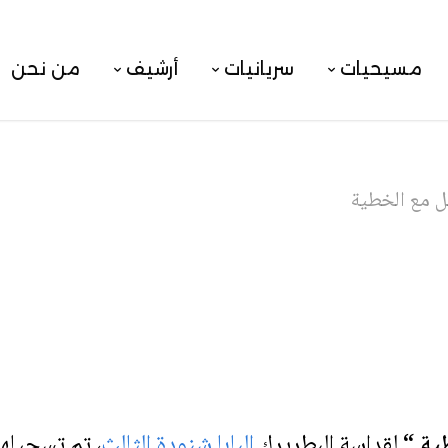
مسيحيات
سريانيات
أرشيف
من نحن
ل مع الخطية
ية “
لقداسة البطريرك
البابا شنودة الثالث
، تم تسجيلها في