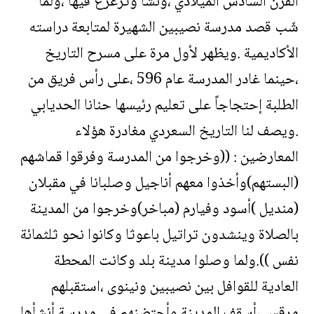
القرن السادس الميلادي ،ونشأ وترعرع فيها ،ولما
شّب قصد مدرسة نصيبين الشهيرة لمتابعة دراسته
الأكاديمية .ويظهر لأول مرة على مسرح التاريخ
،حينما غادر المدرسة عام 596 ،على رأس فريق من
الطلبة إحتجاجاً على تعليم رئيسها حنانا الحديابي
.ويصف لنا التاريخ السعردي مغادرة هؤلاء
المعارضين : ((وخرجوا من المدرسة وفرقوا قماشهم
(البستهم)وأخذوا معهم أناجيل وصلبانا في مقبلان
(منديل )أسود وفيارم (مباخر)وخرجوا من المدينة
بالصلاة وينشدون تراتيل باعوثا وكانوا نحو ثلثمائة
نفس )).ولما وصلوا مدينة بلد وكانت المحطة
العادية للقوافل بين نصيبين ونينوى ،استقبلهم
مرقس ،أسقف المدينة وأحتضنهم في مدرسة أنشأها