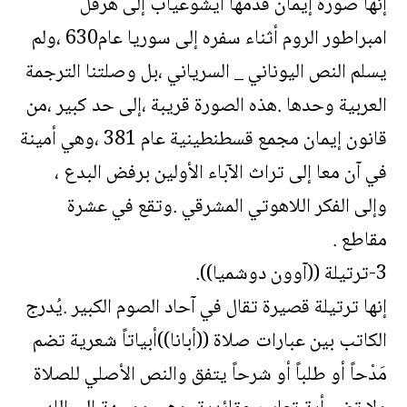
إنها صورة إيمان قدّمها ايشوعياب إلى هرقل
امبراطور الروم أثناء سفره إلى سوريا عام630 ،ولم
يسلم النص اليوناني _ السرياني ،بل وصلتنا الترجمة
العربية وحدها .هذه الصورة قريبة ،إلى حد كبير ،من
قانون إيمان مجمع قسطنطينية عام 381 ،وهي أمينة
في آن معا إلى تراث الآباء الأولين برفض البدع ،
وإلى الفكر اللاهوتي المشرقي .وتقع في عشرة
مقاطع .
3-ترتيلة ((آوون دوشميا)).
إنها ترتيلة قصيرة تقال في آحاد الصوم الكبير .يُدرج
الكاتب بين عبارات صلاة ((أبانا))أبياتاً شعرية تضم
مَدْحاً أو طلباً أو شرحاً يتفق والنص الأصلي للصلاة