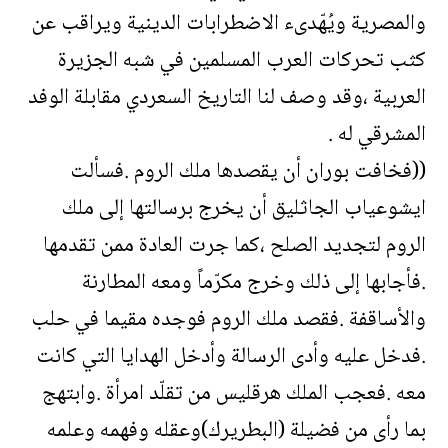
والمصرية ويُهّدىء الاضطرابات الدينية ويراقب عن
كثب تحركات العرب المسلمين في شبه الجزيرة
العربية ،وقد وصف لنا التاريخ السعردي مقابلة الوفد
المشرقي له .
((فخافت بوران أن يقصدها ملك الروم .فسألت
ايشوعياب الجاثليق أن يخرج برسالتها إلى ملك
الروم لتجديد الصلح ،كما جرت العادة ممن تقدمها
.فأجابها إلى ذلك وخرج مكرّماً ومعه المطارنة
والأساقفة .فقصد ملك الروم فوجده مقيما في حلب
.فدخل عليه وأدى الرسالة وأدخل الهدايا التي كانت
معه .فعجب الملك هرقليس من تقلّد امرأة .وابتهج
بما رأى من فضيلة (البطريرك)وعقله وفهمه وعلمه