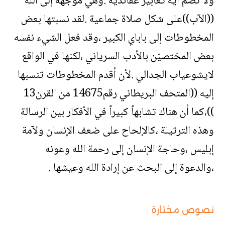
ولا تضم أية تعابير عقائدية .وهي موجهة إلى الله
((الآب))على شكل صلاة جماعية .لقد نسبتها بعض
المخطوطات إلى باباي الكبير ،وقد فعل الشيء نفسه
بعض المختصيّن بالأدب السرياني ،لكنها في الواقع
لايشوعياب الجدالي .لأن أقدم المخطوطات تنسبها
إليه ((المتحف البريطاني رقم14675 من القرن13
))،كما أن هناك تشابهاً كبيراً في الأفكار بين الرسالة
وهذه الترتيلة ،كالإلحاح على ضعف الإنسان ولآمة
إبليس ،وحاجة الإنسان إلى رحمة الله وعونه
،والدعوة إلى البحث عن إرادة الله وعيشها .
نصوص مختارة