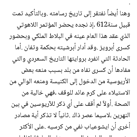
.
وهنا أيضاً نفتقر إلى تاريخ رسامته .وبالتأكيد تمت
قبيل سنة612 ،إذ نجده يحضر المؤتمر اللاهوتي
الذي عقد هذا العام عينه في البلاط الملكي وبحضور
كسرى أبرويز .وقد أدار أبرشيته بحكمة وتفان .أما
الحادثة التي انفرد بروايتها التاريخ السعردي والتي
مفادها أن كسرى نفاه من بلد بسبب منعه بعض
الأريوسية من الدخول إلى الكنيسة ومنعه الوالي من
الاستيلاء على كرم عائد للوقف ،فهي خالية من
الصحة .أولاً لم أقف على أي ذكر للآريوسين في بين
النهرين ،لاسيما عصر ذاك .ثانياً لا تذكر أية مصادر
أخرى أن ايشوعياب نفي من كرسيه .على الأكثر