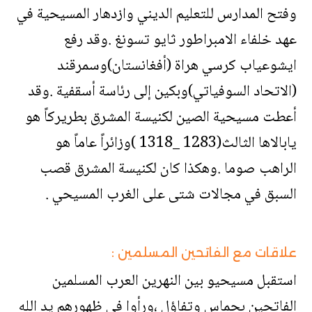
وفتح المدارس للتعليم الديني وازدهار المسيحية في
عهد خلفاء الامبراطور ثايو تسونغ .وقد رفع
ايشوعياب كرسي هراة (أفغانستان)وسمرقند
(الاتحاد السوفياتي)وبكين إلى رئاسة أسقفية .وقد
أعطت مسيحية الصين لكنيسة المشرق بطريركاً هو
يابالاها الثالث(1283 _1318 )وزائراً عاماً هو
الراهب صوما .وهكذا كان لكنيسة المشرق قصب
السبق في مجالات شتى على الغرب المسيحي .
علاقات مع الفاتحين المسلمين :
استقبل مسيحيو بين النهرين العرب المسلمين
الفاتحين بحماس وتفاؤل ،ورأوا في ظهورهم يد الله