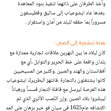
وأخذ الطرفان على ذاتهما تنفيذ بنود المعاهدة
.بعدها عاد ايشوعياب إلى ساليق وقطيسفون
مسروراً بما حققه للبلد من أمان واستقرار .
بعثة تبشيرية إلى الصين :
كان لبلاد ما بين النهرين علاقات تجارية ممتازة مع
بلدان واقعة على خط الحرير والتوابل ،أي مع
أفغانستان والهند والصين .وكثير من المسيحيين
كانوا يشتغلون بالتجارة .فانتهز البطريرك ايشوعياب
هذه الفرصة ليرسل مع قافلة التجار قسساً ورهباناً
ليبشّروا بلاد الصين .وإن النُصب الأثري الذي تم
اكتشافه عام1625 في سيان فو خير برهان على المد