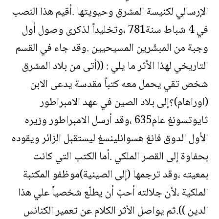
الإرسالي لكنيسة المشرق وحيويتها .أقيم هذا النصب
في 4 شباط سنة781 ،وتخليداً لذكرى وصول أول
وجبة من المبشّرين المسيحيين .وقد جاء في القسم
التاريخي لهذا الأثر ما يلي : ((أتى من بلاد المشرق
شخص تقي يحمل معه كتباً مقدسة يدعى الابن
(اوراهام)؟إلى بلاد الصين في عهد الامبراطور
ثايوتسونغ عام635 ،وقد أرسل الامبراطور وزيره
الأول الدوق فانغ هسوانلينسغ ليستقبل الزائر ويقوده
بحفاوة إلى القصر الملكي .أما الكتب التي كانت
بمعيته ،وقد ترجمها (إلى الصينية)موظفو المكتبة
الملكية ،لأن جلالته أحبّ أن يطلّع شخصياً علي هذا
الدين )).ثم يواصل الأثر الكلام عن تعمير الكنائس