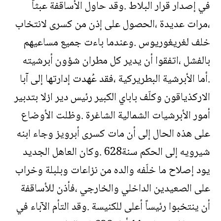
في إصدار قرار البلاط .وقد حاول الأساقفة عبثاً
،مرات عديدة ،الحصول على إذن من كسرى لانتخاب
خلف لغريغوريوس .وعندما باءت جميع مساعيهم
بالفشل ،اتفقوا أن يدير كل مطران شؤون أبرشيته
.أما الأبرشية البطريركية ،فقد عُهدت إدارتها إلى آبا
الاركذياقون وكلّف باباي الكبير رئيس دير ازلا بتدبير
أمور الأبرشيات الشمالية الشاغرة .وظلت الأوضاع
على هذه الحال إلى أن مات كسرى أبرويز وجاء ابنه
شيرويه إلى الحكم سنة628 .وكان العاهل الجديد
يود إصلاح ما خلّفه والده من نزاعات وبلبلة وخراب
على الصعيدين الداخلي والخارجي ،فأذن للأساقفة
أن ينتخبوا رئيساً أعلى للكنيسة .وقد التأم الآباء في