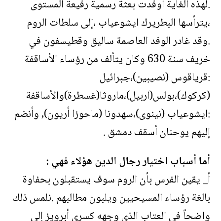
.لهذه الغاية أوفدت بعثة رسمية رفيعة المستوى
،يترأسها البطريرك ايشوعياب ،إلى سلطات الروم
.وقد غادر الوفد العاصمة ساليق وقطيسفون في
خريف سنة 630 وكان يتألف من رؤساء الأساقفة
:قرياقوس (نصيبين)،جبرائيل
(كركوك)،بولس(اربيل)،ماروثا(غسطرة)والأساقفة
:ايشوعياب (نينوى)،سهدونا (ماحوزا أريون), وأنضم
إليهم يوحنان أسقف دمشق .
أما أسباب اختيار رجال الدين هؤلاء فهي :
أ_ يقين الفرس بأن الروم سوف يستقبلون بحفاوة
بالغة رؤساء المسيحيين ويلبون مطالبهم .نلمس ذلك
واضحاً في العتاب الذي وجهه كسرى أبرويز إلى