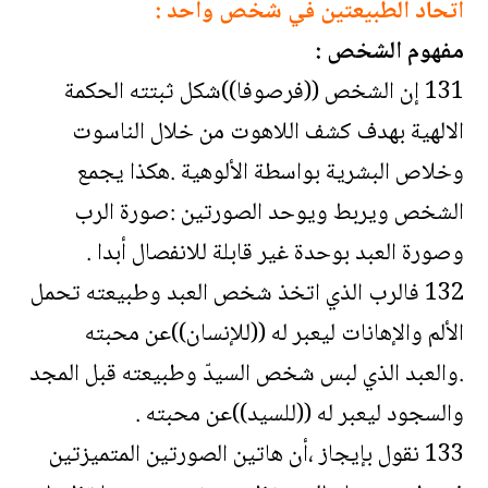
اتحاد الطبيعتين في شخص واحد :
مفهوم الشخص :
131 إن الشخص ((فرصوفا))شكل ثبتته الحكمة
الالهية بهدف كشف اللاهوت من خلال الناسوت
وخلاص البشرية بواسطة الألوهية .هكذا يجمع
الشخص ويربط ويوحد الصورتين :صورة الرب
وصورة العبد بوحدة غير قابلة للانفصال أبدا .
132 فالرب الذي اتخذ شخص العبد وطبيعته تحمل
الألم والإهانات ليعبر له ((للإنسان))عن محبته
.والعبد الذي لبس شخص السيدّ وطبيعته قبل المجد
والسجود ليعبر له ((للسيد))عن محبته .
133 نقول بإيجاز ،أن هاتين الصورتين المتميزتين