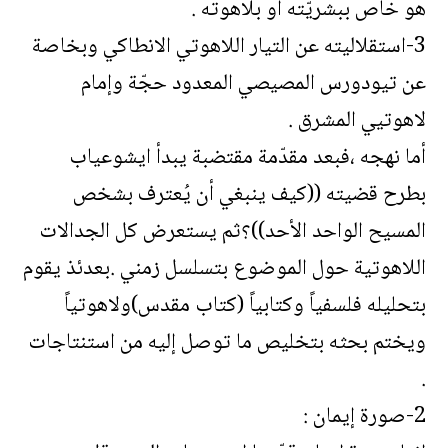
هو خاص ببشريّته أو بلاهوته .
3-استقلاليته عن التيار اللاهوتي الانطاكي وبخاصة
عن تيودورس المصيصي المعدود حجّة وإمام
لاهوتيي المشرق .
أما نهجه ،فبعد مقدّمة مقتضبة يبدأ ايشوعياب
بطرح قضيته ((كيف ينبغي أن يُعترف بشخص
المسيح الواحد الأحد))؟ثم يستعرض كل الجدالات
اللاهوتية حول الموضوع بتسلسل زمني .بعدئذ يقوم
بتحليله فلسفياً وكتابياً (كتاب مقدس)ولاهوتياً
ويختم بحثه بتخليص ما توصل إليه من استنتاجات
.
2-صورة إيمان :