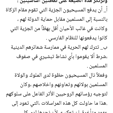
وترتكز هذه الصيغة على نقطتين أساسيتين :
أ_ أن يدفع المسيحيون الجزية التي تقوم مقام الزكاة
بالنسبة إلى المسلمين مقابل حماية الدولة لهم ،
وكانت في غالب الأحيان أقل بهظاً من الجزية التي
كانوا يدفعونها للنظام الفارسي .
ب_ تترك لهم الحرية في ممارسة شعائرهم الدينية
،شرط ألا يقوموا بأي نشاط تبشيري في صفوف
المسلمين .
وفعلاً نال المسيحيون حظوة لدى الملوك والولاة
المسلمين بولائهم وتعاونهم واخلاصهم ،وكان
لتوجيه رؤسائهم الروحيين الأثر الفاعل على سلوكهم
.هذا ما حاولت كل هذه المراسلات ،التي تعود إلى
عهود متأخرة ،إن تعكسه ،لأن نجدها لدى كل