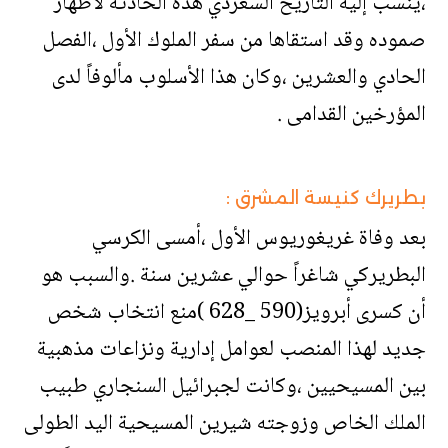
،ينسب إليه التاريخ السعردي هذه الحادثة لاظهار
صموده وقد استقاها من سفر الملوك الأول ،الفصل
الحادي والعشرين ،وكان هذا الأسلوب مألوفاً لدى
المؤرخين القدامى .
بطريرك كنيسة المشرق :
بعد وفاة غريغوريوس الأول ،أمسى الكرسي
البطريركي شاغراً حوالي عشرين سنة .والسبب هو
أن كسرى أبرويز(590 _628 )منع انتخاب شخص
جديد لهذا المنصب لعوامل إدارية ونزاعات مذهبية
بين المسيحيين ،وكانت لجبرائيل السنجاري طبيب
الملك الخاص وزوجته شيرين المسيحية اليد الطولى