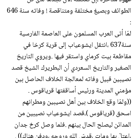
الطوائف وبصيغ مختلفة ومتناقصة ! وفاته سنة 646
:
لمّا أتى العرب المسلمون على العاصمة الفارسية
سنة637 ،انتقل ايشوعياب إلى قرية كرخا في
مقاطعة بيت كرماي واستقر فيها .ويروي التاريخ
الصغير والتاريخ السعردي أن البطريرك الشيخ قصد
نصيبين قبيل وفاته لمعالجة الخلاف الحاصل بين
مؤمني المدينة ورئيس أساقفتها قرياقوس .
((ولمّا وقع الخلاف بين أهل نصيبين ومطرانهم
اسحق (قرياقوس )،قصد ايشوعياب نصيبين من
المدائن ليصلح الحال بينهم .فلما وصل كرخ جدان
،اعتلّ بها ومات ،قدسّ الله وروحه ،ودفن هناك)) .