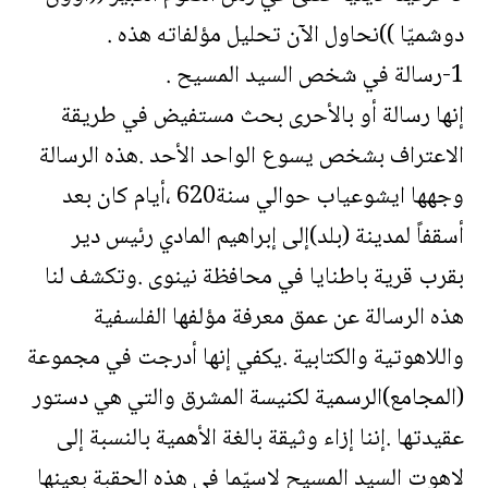
دوشميّا ))نحاول الآن تحليل مؤلفاته هذه .
1-رسالة في شخص السيد المسيح .
إنها رسالة أو بالأحرى بحث مستفيض في طريقة
الاعتراف بشخص يسوع الواحد الأحد .هذه الرسالة
وجهها ايشوعياب حوالي سنة620 ،أيام كان بعد
أسقفاً لمدينة (بلد)إلى إبراهيم المادي رئيس دير
بقرب قرية باطنايا في محافظة نينوى .وتكشف لنا
هذه الرسالة عن عمق معرفة مؤلفها الفلسفية
واللاهوتية والكتابية .يكفي إنها أدرجت في مجموعة
(المجامع)الرسمية لكنيسة المشرق والتي هي دستور
عقيدتها .إننا إزاء وثيقة بالغة الأهمية بالنسبة إلى
لاهوت السيد المسيح لاسيّما في هذه الحقبة بعينها