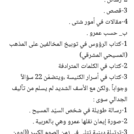
2-رسائل .
3-قصص .
4-مقالات في أمور شتى .
ب_ حسب عمرو .
1-كتاب الرؤوس في توبيخ المخالفين على المذهب
(المسيحي المشرقي)
2-كتاب في الكلمات المترادفة
3-كتاب في أسرار الكنيسة ،ويتضمّن 22 سؤالاً
وجواباً .ولكن مع الأسف الشديد لم يسلم من تآليف
الجدالي سوى :
1-رسالة طويلة في شخص السيّد المسيح .
2-صورة إيمان نقلها عمرو وهي بالعربية .
3-ترتيلة دينية تتلى في زمن الصوم الكبير ((اوون