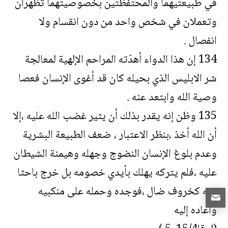
في طبيعتيهما والمحتفظتين بخصوصيتهما تظهران
وتعملان في شخص واحد من دون انقسام ولا
انفصال .
134 إن هذا الدواء أهدّته المراحم الإلهية لمعالجة
شر الابليس الذي بحيله كان قد أغوى الإنسان فعصا
وصية الله وابتعد عنه .
135 وظن إنه يقدر بذلك أن يثير غضب الله عليه ،إلا
أن الله أخذ ،بنظر الاعتبار ، ضعف الطبيعة البشرية
وعدم بلوغ الإنسان النضوج وجهله وهيمنة الشيطان
عليه ،فلم يتركه يهلك بأيدي خصومه بل خرج باحثا
عنه كخروف ضال ،فوجده وحمله على منكبيه
وأعاده إليه