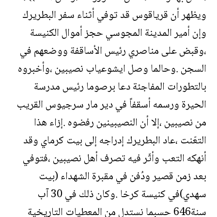
ويظهر أن قرياقوس قد توفي أثناء سفر البطريرك
وإن أمير المدينة المجوسي حجز أموال الكنيسة
،وقبض على مناصري رئيس الأساقفة ووضعهم في
السجن .وحالما وصل ايشوعياب نصيبين ،وأخبروه
بالتطورات المفاجئة دعا برصوما رئيس مدرسة
الحيرة ورسمه أسقفاً في دير مار سرجيوس القريب
من نصيبين ،إلا أن النصيبينين رفضوه .إزاء هذا
التعّنت ،عاد البطريرك إدراجه إلى بيت كرماي وقد
أنهكه التعب وأثّر فيه تصرف أهل نصيبين ،فتوفي
بعد زمن قصير ودُفن في مقبرة الشهداء (بيت
سهدي)في كنيسة كرخا .وكان ذلك في 30 آب
سنة646 حسبما نستدل من المعطيات التاريخية