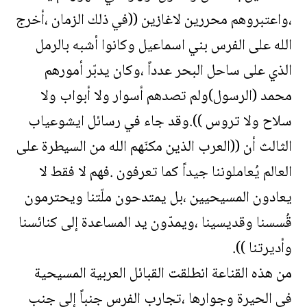
،واعتبروهم محررين لاغازين ((في ذلك الزمان ،أخرج
الله على الفرس بني اسماعيل وكانوا أشبه بالرمل
الذي على ساحل البحر عدداً ،وكان يدبّر أمورهم
محمد (الرسول)ولم تصدهم أسوار ولا أبواب ولا
سلاح ولا تروس )).وقد جاء في رسائل ايشوعياب
الثالث أن ((العرب الذين مكنّهم الله من السيطرة على
العالم يُعاملوننا جيداً كما تعرفون .فهم لا فقط لا
يعادون المسيحيين ،بل يمتدحون ملّتنا ويحترمون
قُسسنا وقديسينا ،ويمدّون يد المساعدة إلى كنائسنا
وأديرتنا )).
من هذه القناعة انطلقت القبائل العربية المسيحية
في الحيرة وجوارها ،تجارب الفرس جنباً إلى جنب