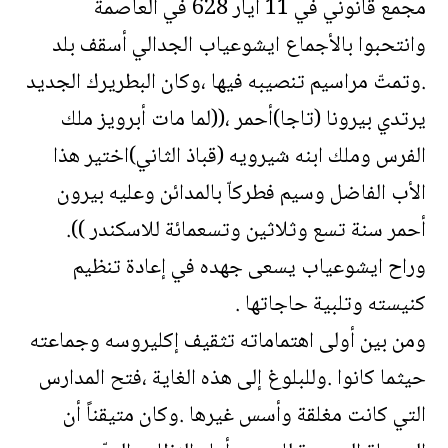
مجمع قانوني في 11 أيار 628 في العاصمة
وانتحبوا بالأجماع ايشوعياب الجدالي أسقف بلد
.وتمتّ مراسيم تنصيبه فيها ،وكان البطريرك الجديد
يرتدي بيرونا (تاجا)أحمر ،((لما مات أبرويز ملك
الفرس وملك ابنه شيرويه (قباذ الثاني)اختير هذا
الأب الفاضل وسيم فطركاّ بالمدائن وعليه بيرون
أحمر سنة تسع وثلاثين وتسعمائة للاسكندر )).
وراح ايشوعياب يسعى جهده في إعادة تنظيم
كنيسته وتلبية حاجاتها .
ومن بين أولى اهتماماته تثقيف إكليروسه وجماعته
حيثما كانوا .وللبلوغ إلى هذه الغاية ،فتح المدارس
التي كانت مغلقة وأسس غيرها .وكان متيقناً أن