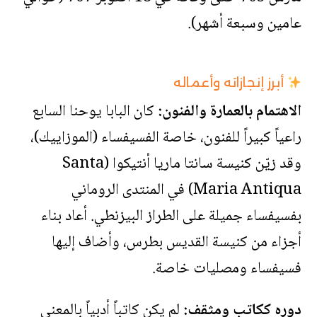
عامين وسبعة أشهر).
أبرز إنجازاته وأعماله
الاهتمام بالعمارة والفنون:
كان البابا يوحنا السابع
راعياً كبيراً للفنون، خاصة الفسيفساء (الموزاييك)،
وقد زيّن كنيسة سانتا ماريا أنتيكوا (Santa
Maria Antiqua) في المنتدى الروماني
بفسيفساء جميلة على الطراز البيزنطي. أعاد بناء
أجزاء من كنيسة القديس بطرس، وأضاف إليها
فسيفساء ومصليات خاصة.
دوره ككاتب ومثقف:
لم يكن كاتباً أدبياً بالمعنى