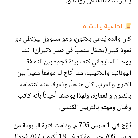
يناير سنة 650 فى روسانو.
الخلفية والنشأة
كان والده يُدعى بلاتون، وهو مسؤول بيزنطي ذو
نفوذ كبير (يشغل منصباً في قصر لاتيران). نشأ
يوحنا السابع في كنف بيئة تجمع بين الثقافة
اليونانية واللاتينية، مما أتاح له موقعاً مميزاً بين
الشرق والغرب. كان مثقفاً، ويُعرف عنه اهتمامه
بالفنون والعمارة، ولهذا يوصف أحياناً بأنه كاتب
وفنان ومهتم بالتزيين الكنسي.
تُوّج في 1 مارس 705 م. ودامت فترة البابوية من
مارس 705 حتى وفاته في 18 أكتوبر 707 (حوالي