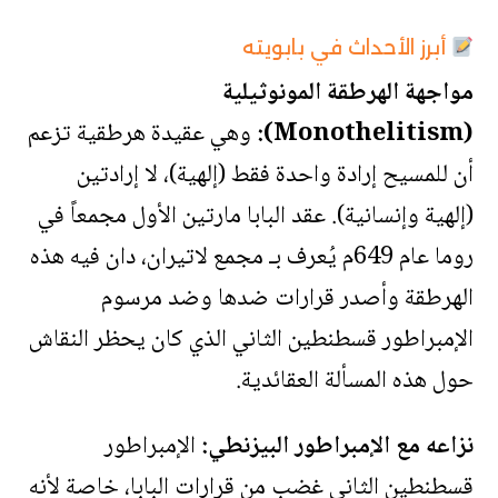
أبرز الأحداث في بابويته
مواجهة الهرطقة المونوثيلية
(Monothelitism):
وهي عقيدة هرطقية تزعم
أن للمسيح إرادة واحدة فقط (إلهية)، لا إرادتين
(إلهية وإنسانية). عقد البابا مارتين الأول مجمعاً في
روما عام 649م يُعرف بـ مجمع لاتيران، دان فيه هذه
الهرطقة وأصدر قرارات ضدها وضد مرسوم
الإمبراطور قسطنطين الثاني الذي كان يحظر النقاش
حول هذه المسألة العقائدية.
نزاعه مع الإمبراطور البيزنطي:
الإمبراطور
قسطنطين الثاني غضب من قرارات البابا، خاصة لأنه