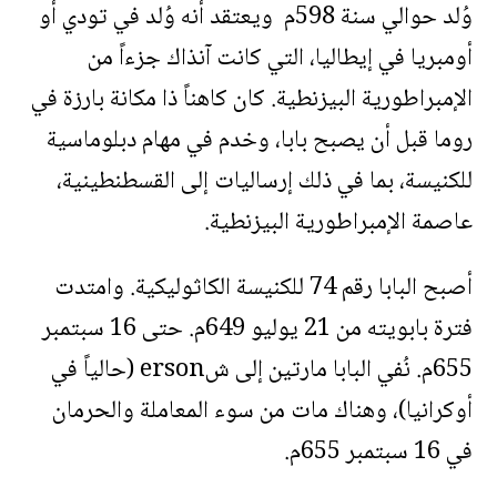
وُلد حوالي سنة 598م ويعتقد أنه وُلد في تودي أو
أومبريا في إيطاليا، التي كانت آنذاك جزءاً من
الإمبراطورية البيزنطية. كان كاهناً ذا مكانة بارزة في
روما قبل أن يصبح بابا، وخدم في مهام دبلوماسية
للكنيسة، بما في ذلك إرساليات إلى القسطنطينية،
عاصمة الإمبراطورية البيزنطية.
أصبح البابا رقم 74 للكنيسة الكاثوليكية. وامتدت
فترة بابويته من 21 يوليو 649م. حتى 16 سبتمبر
655م. نُفي البابا مارتين إلى شerson (حالياً في
أوكرانيا)، وهناك مات من سوء المعاملة والحرمان
في 16 سبتمبر 655م.