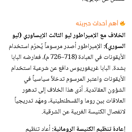
أهم أحداث حبريته
الخلاف مع الإمبراطور ليو الثالث الإيساوري (ليو
السوري):
الإمبراطور أصدر مرسوماً يُحرّم استخدام
الأيقونات في العبادة (718–726 م)، فعارضه البابا
بشدة. البابا غريغوريوس دافع عن شرعية استخدام
الأيقونات واعتبر المرسوم تدخلاً سياسياً في
الشؤون العقائدية. أدّى هذا الخلاف إلى تدهور
العلاقات بين روما والقسطنطينية، ومهّد تدريجياً
لانفصال الكنيسة الغربية عن الشرقية.
إعادة تنظيم الكنيسة الرومانية:
أعاد تنظيم