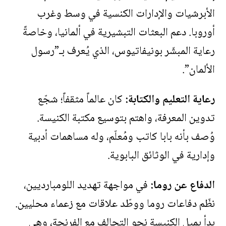
الأبرشيات والإدارات الكنسية في وسط وغرب
أوروبا. دعم البعثات التبشيرية في ألمانيا، وخاصةً
رعاية المبشّر بونيفاتيوس، الذي يُعرف بـ”رسول
الألمان”.
رعاية التعليم والكتابة:
كان عالماً مثقفاً؛ شجّع
تدوين المعرفة، واهتم بتوسيع مكتبة الكنيسة.
وُصف بأنه بابا كاتب ومُعلّم، وله مساهمات أدبية
وإدارية في الوثائق البابوية.
الدفاع عن روما:
في مواجهة تهديد اللومبارديين،
نظّم دفاعات روما ووطّد علاقات مع زعماء محليين.
بدأ بميل الكنيسة نحو التحالف مع الفرنجة، وهي