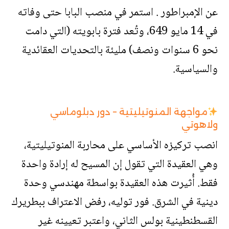
عن الإمبراطور . استمر في منصب البابا حتى وفاته
في 14 مايو 649، وتُعد فترة بابويته (التي دامت
نحو 6 سنوات ونصف) مليئة بالتحديات العقائدية
والسياسية.
مواجهة المنوتيليتية – دور دبلوماسي
ولاهوتي
انصب تركيزه الأساسي على محاربة المنوتيليتية،
وهي العقيدة التي تقول إن المسيح له إرادة واحدة
فقط. أُثيرت هذه العقيدة بواسطة مهندسي وحدة
دينية في الشرق. فور توليه، رفض الاعتراف ببطريرك
القسطنطينية بولس الثاني، واعتبر تعيينه غير