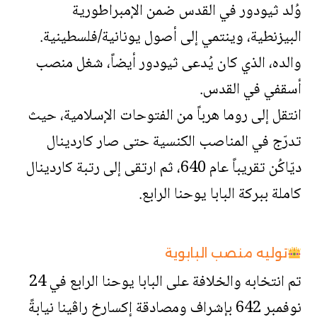
وُلد ثيودور في القدس ضمن الإمبراطورية
البيزنطية، وينتمي إلى أصول يونانية/فلسطينية.
والده، الذي كان يُدعى ثيودور أيضاً، شغل منصب
أسقفي في القدس.
انتقل إلى روما هرباً من الفتوحات الإسلامية، حيث
تدرّج في المناصب الكنسية حتى صار كاردينال
ديّاكُن تقريباً عام 640، ثم ارتقى إلى رتبة كاردينال
كاملة ببركة البابا يوحنا الرابع.
توليه منصب البابوية
تم انتخابه والخلافة على البابا يوحنا الرابع في 24
نوفمبر 642 بإشراف ومصادقة إكسارخ راڤينا نيابةً