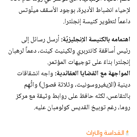
لإحياء انضباط الأديرة، بوجود الأسقف ميلّوتس
داعماً لتطوير كنيسة إنجلترا.
اهتمامه بالكنيسة الإنجليزيّة:
أرسل رسائل إلى
رئيس أساقفة كانتربري ولكينيث كينت، دعماً لرهبان
إنجلترا بناءً على توجيهات المؤتمر.
المواجهة مع القضايا العقائدية:
واجه انشقاقات
دينية (الإيغيروسونيت، وثلاثة فصول) واتُّهِم
بالتقاعس، لكنّه حافظ على روابط وثيقة مع مركز
روما، رغم توبيخ القديس كولومبان عليه.
القداسة والتراث