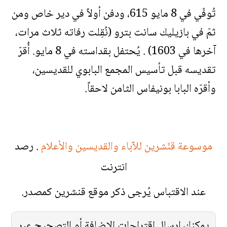
تُوفّي في 8 مايو 615، ودفن أولاً في دير خاص ومن
ثمّ في بازيليك سانت بترو (نُقِلت رفاته ثلاث مرات،
آخرها في 1603) . يُحتفل بقداسته في 8 مايو. أُقرّ
تقديسه قبل تأسيس المجمع البابوي للقديسين،
وأقرّه البابا بونيفاس الثامن لاحقاً.
موسوعة قنّشرين للآباء والقديسين والأعلام
. رصد
انترنت
عند الاقتباس يُرجى ذكر موقع قنشرين كمصدر.
يمكنك إرسال اقتراحات الإضافة أو التصحيح عبر