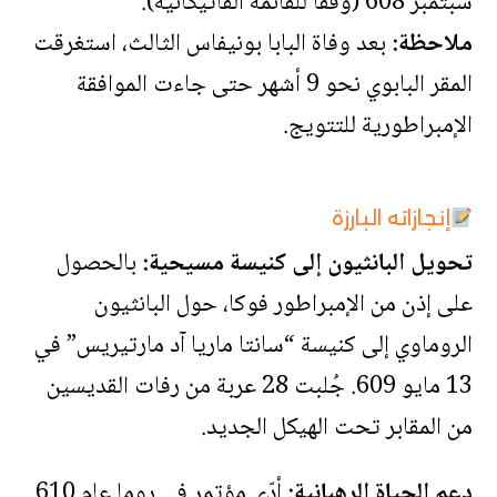
سبتمبر 608 (وفقاً للقائمة الفاتيكانية).
ملاحظة:
بعد وفاة البابا بونيفاس الثالث، استغرقت
المقر البابوي نحو 9 أشهر حتى جاءت الموافقة
الإمبراطورية للتتويج.
إنجازاته البارزة
تحويل البانثيون إلى كنيسة مسيحية:
بالحصول
على إذن من الإمبراطور فوكا، حول البانثيون
الروماوي إلى كنيسة “سانتا ماريا آد مارتيريس” في
13 مايو 609. جُلبت 28 عربة من رفات القديسين
من المقابر تحت الهيكل الجديد.
دعم الحياة الرهبانية:
أدّى مؤتمر في روما عام 610