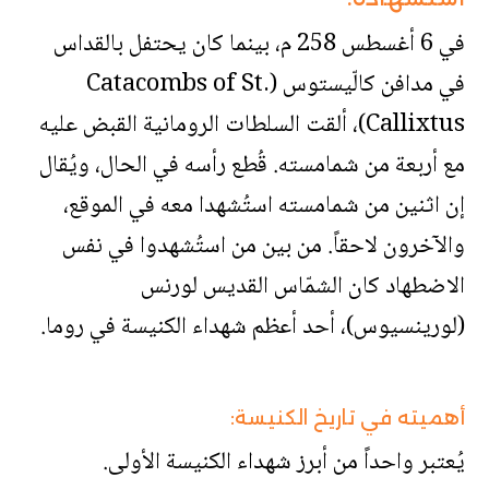
في 6 أغسطس 258 م، بينما كان يحتفل بالقداس
في مدافن كالّيستوس (Catacombs of St.
Callixtus)، ألقت السلطات الرومانية القبض عليه
مع أربعة من شمامسته. قُطع رأسه في الحال، ويُقال
إن اثنين من شمامسته استُشهدا معه في الموقع،
والآخرون لاحقاً. من بين من استُشهدوا في نفس
الاضطهاد كان الشمّاس القديس لورنس
(لورينسيوس)، أحد أعظم شهداء الكنيسة في روما.
أهميته في تاريخ الكنيسة:
يُعتبر واحداً من أبرز شهداء الكنيسة الأولى.