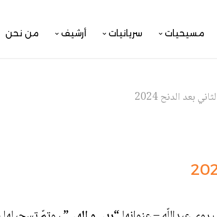
مسيحيات
سريانيات
أرشيف
من نحن
ثاني بعد الدنح 2024
 روي عبداللّه – عنوانها
“ربي و الهي”
، وتمّ تسجيلها في ا