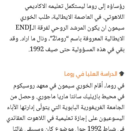
رؤساؤه إلى روما ليستكمل تعليمه الاكاديمي
اللاهوتي. في العاصمة الايطالية، طلب الخوري
سيمون ان يكون المرشد الروحي لفرقة الـENDJ
الايطالية المعروفة باسم “روما2″، ونال ما اراد. وقد
بقي في هذه المسؤولية حتى صيف 1992.
الدراسة العليا في روما
في روما، أقام الخوري سيمون في معهد روسيكوم
في محيط بازيليك سانتا ماريا ماجوري. وحصل من
الجامعة الغريغورية البابوية التي يتولّى إدارتها الآباء
اليسوعيون على إجازة تعليمية في اللاهوت العقائدي
في شباط 1992 حول موضوع كان وسيبقى غاليًا