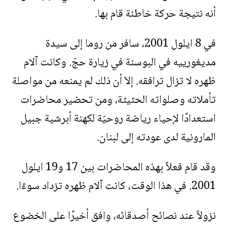
أنه نتيجة حركة خاطئة قام بها.
في 8 ايلول 2001، سافر من روما إلى سيدة
مديغورييه في البوسنة في زيارة حجّ. وكانت آلام
ظهره لا تزال ترافقه. إلاّ أن ذلك لم يمنعه من مواصلة
تأملاته وصلواته الحثيثة، ومن تحضير محاضرات
استعدادًا لإحياء رياضة روحيّة لكهنة أبرشية جبيل
المارونية لدى عودته إلى لبنان.
وقد قام فعلاً بهذه المحاضرات بين 17 و19 ايلول
2001. في هذا الوقت، كانت آلام ظهره تزداد سوءًا.
نزولاً عند نصائح أصدقائه، وافق أخيرًا على الخضوع