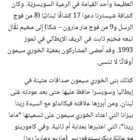
العظيمة وأحد القيامة في الرعية السويسريّة. وكان
كشافة شيسترنا دعوا 17 كشافًا لبنانيًا (8 من فوج
الرسل و9 من فوج مار مارون – شكا) إلى مخيم نقَّال
تبعه مخيّم ثابت في الريف الإيطالي في تموز
1993. وقد أمضى المشاركون بمعيّة الخوري سيمون
أوقاتًا لا تنسى.
كذلك بنى الخوري سيمون صداقات متينة في
إيطاليا وسويسرا حافظ عليها حتى بعد عودته غلى
لبنان. ومن أبرزها علاقته فيكاندلو مع السيدة ريتا
بيزانا التي اعتاد الخوري سيمون على تسميتها “ماما
ريتا“، التي اعتبرها بمثابة أم ثانية. وفي كامورينو
مع عائلة ديكريستوفوريس (ماريو وماريا روزا