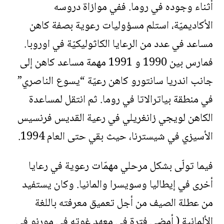
أثناء وجوده في روما. ففي موازاة دروسه
الأكاديميّة، استلم مسؤوليات رعوية بصفة كاهن
مساعد في عدد من الرعايا الكاثوليكيّة في اوروبا.
فمارس بين 1990 و 1991 مهمة مساعد كاهن إلى
جانب اندريا سانتورو كاهن رعيّة “يسوع الناصري”
في منطقة بياترالاتا في روما. ثم انتقل لمساعدة
الكاهن لويجي زانغريلي في رعية القديس فرنسيس
الأسيزي في شيسترنا، حيث بقي حتى العام 1994.
فيما تولّى بشكل مرحلي مهمّات رعوية في رعايا
أخرى في إيطاليا وسويسرا والمانيا. وكان يستفيد
من عطلة الصيف من أجل تعميق معرفته باللغة
الألمانية ( أمضى فترة في معهد غوته في مورنو في