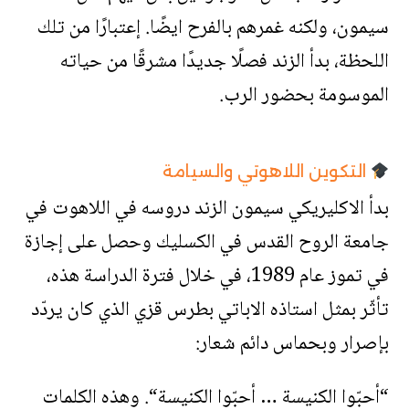
سيمون، ولكنه غمرهم بالفرح ايضًا. إعتبارًا من تلك
اللحظة، بدأ الزند فصلًا جديدًا مشرقًا من حياته
الموسومة بحضور الرب.
التكوين اللاهوتي والسيامة
بدأ الاكليريكي سيمون الزند دروسه في اللاهوت في
جامعة الروح القدس في الكسليك وحصل على إجازة
في تموز عام 1989، في خلال فترة الدراسة هذه،
تأثّر بمثل استاذه الاباتي بطرس قزي الذي كان يردّد
بإصرار وبحماس دائم شعار:
“أحبّوا الكنيسة … أحبّوا الكنيسة“. وهذه الكلمات