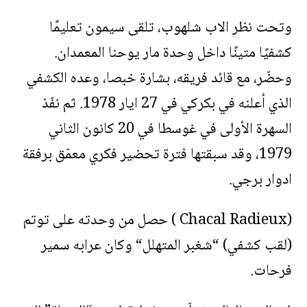
وتحت نظر الاب شلهوب، تلقى سيمون تعليمًا
كشفيًا متينًا داخل وحدة مار يوحنا المعمدان.
وحضّر، مع قائد فريقه، بشارة خبصا، وعده الكشفي
الذي أعلنه في بكركي في 27 ايار 1978. ثم نفّذ
السهرة الأولى في غوسطا في 20 كانون الثاني
1979، وقد سبقتها فترة تحضير فكري معمّق برفقة
ادوار برجي.
(Chacal Radieux ) حصل من وحدته على توتم
(لقب كشفي) “شغبر المتهلل“ وكان عرابه سمير
فرحات.