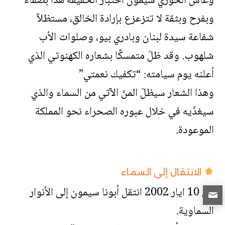
وعاش الخوري سيمون اختبار الحقيقة هذا بصفاء
وبفرح وبثقة لا تتزعزع بإرادة الخالق، مستظلاً
شفاعة سيدة لبنان وبادري بيو، وصلوات الأب
شلهوب. وقد ظلّ متمسكًا بشعاره الكهنوتي الذي
أعلنه يوم سيامته: “تكفيك نعمتي”
وهذا الشعار سيظلّ المنّ الآتي من السماء والذي
سيغذّيه في خلال عبوره الصحراء نحو المملكة
الموعودة.
الانتقال إلى السماء
في 10 ايار 2002 انتقل أبونا سيمون إلى الأنوار
السماوية.