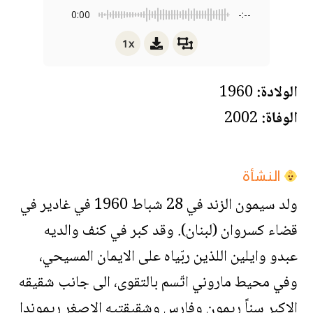
0:00
-:--
1x
الولادة:
1960
الوفاة:
2002
النشأة
ولد سيمون الزند في 28 شباط 1960 في غادير في
قضاء كسروان (لبنان). وقد كبر في كنف والديه
عبدو وايلين اللذين ربّياه على الايمان المسيحي،
وفي محيط ماروني اتّسم بالتقوى، الى جانب شقيقه
الاكبر سناً ريمون وفارس وشقيقتيه الاصغر ريموندا