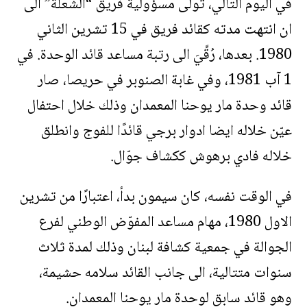
في اليوم التالي، تولّى مسؤولية فريق “الشعلة” الى
ان انتهت مدته كقائد فريق في 15 تشرين الثاني
1980. بعدها، رُقِّيَ الى رتبة مساعد قائد الوحدة. في
1 آب 1981، وفي غابة الصنوبر في حريصا، صار
قائد وحدة مار يوحنا المعمدان وذلك خلال احتفال
عيّن خلاله ايضا ادوار برجي قائدًا للفوج وانطلق
خلاله فادي برهوش ككشاف جوّال.
في الوقت نفسه، كان سيمون بدأ، اعتبارًا من تشرين
الاول 1980، مهام مساعد المفوّض الوطني لفرع
الجوالة في جمعية كشافة لبنان وذلك لمدة ثلاث
سنوات متتالية، الى جانب القائد سلامه حشيمة،
وهو قائد سابق لوحدة مار يوحنا المعمدان.