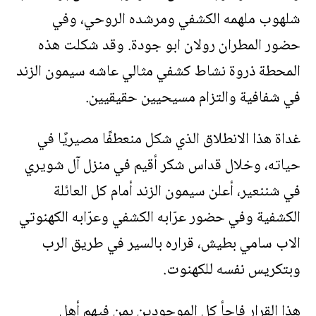
شلهوب ملهمه الكشفي ومرشده الروحي، وفي
حضور المطران رولان ابو جودة. وقد شكلت هذه
المحطة ذروة نشاط كشفي مثالي عاشه سيمون الزند
في شفافية والتزام مسيحيين حقيقيين.
غداة هذا الانطلاق الذي شكل منعطفًا مصيريًا في
حياته، وخلال قداس شكر أقيم في منزل آل شويري
في شننعير، أعلن سيمون الزند أمام كل العائلة
الكشفية وفي حضور عرّابه الكشفي وعرّابه الكهنوتي
الاب سامي بطيش، قراره بالسير في طريق الرب
وبتكريس نفسه للكهنوت.
هذا القرار فاجأ كل الموجودين بمن فيهم أهل