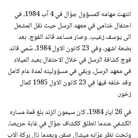
انتهت مهامه كمسؤول جوّال في 4 آب 1984، في
احتفال ختامي في معهد الرسل حيث نقل المشعل
الى يوسف زغيب. وصار مساعد قائد الفوج. بعد
بضعة اشهر، وفي 23 كانون الاول 1984، سُمي قائد
فوج كشافة الرسل في خلال الاحتفال بعيد الميلاد
في معهد الرسل، وبقي في مسؤوليته لمدة عام كامل
وقد خلفه فيها في 23 كانون الاول 1985 كمال
زخور.
في 26 ايار 1984، كان سيمون الزند بلغ قمة مساره
الكشفي عندما انطلق ككشاف جوّال في غابة حريصا،
وتحت نظر عرّابه ميشال صقر، وبعدما نال بركة الاب