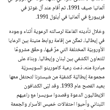
ألمانيا صيف 1991، ثم أقام عند آل غوتز في
فرييورغ في ألمانيا في أيلول 1991.
وخلال تأديته الفاعلة لرسالته الرعوية أثناء وجوده
في إيطاليا، تمكّن من إقامة روابط متينة بين الرعايا
الأوروبيّة المختلفة التي مرَّ فيها، وحقّق مشروعًا
للتعاون الكشفي بين لبنان وإيطاليا. وبناءً على
مبادرة منه، دَعت رعية كامورينو السويسريّة
مجموعة إيطاليّة كشفيّة من شيسترنا لتحتفل معها
بعيد الفصح عام 1993. وقد لبّى الكشافون
الإيطاليون الدعوة وقصدوا سويسرا مع راعيهم
اللبناني وأحيوا احتفالات خميس الأسرار والجمعة