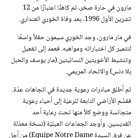
مارون في حارة صخر، ثم كاهنًا اعتبارًا من 12
تشرين الأول 1996، بعد وفاة الخوري العنداري.
في مار مارون، وجد الخوري سيمون حقلاً واسعًا
لتثمير كل اختباراته ومواهبه. فعمد إلى تفعيل
وتنشيط الأخويتين النسائيتين (مار يوسف والحبل
بلا دنس) والاتحاد المريمي.
ثم أطلق مبادرات رعوية جديدة في اتجاهات عدّة.
فقسَّم الأراضي التابعة للرعيّة إلى أحياء رعوية
متجانسة ووضع كلاً منها تحت رعاية أحد
القديسين. وأوجد الجماعات العيليّة (نسخة معدّلة
عن فرق السيدة Equipe Notre Dame) من أجل