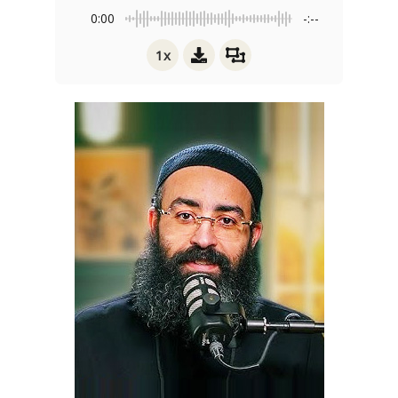
0:00
-:--
1x