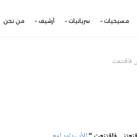
مسيحيات
سريانيات
أرشيف
من نحن
ى فاقتنعت
قنعتنى فاقتنعت
“
للأب داود لمعي
.