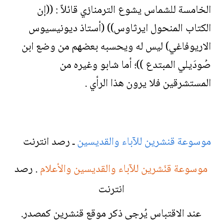
الخامسة للشماس يشوع الترمنازي قائلاً : ((إن
الكتاب المنحول ايرثاوس)) (أستاذ ديونيسيوس
الاريوفاغي) ليس له ويحسبه بعضهم من وضع ابن
صُودَيلي المبتدع ))؛ أما شابو وغيره من
المستشرقين فلا يرون هذا الرأي .
موسوعة قنشرين للآباء والقديسين
ـ رصد انترنت
موسوعة قنّشرين للآباء والقديسين والأعلام
. رصد
انترنت
عند الاقتباس يُرجى ذكر موقع قنشرين كمصدر.