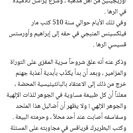
أوريجينين من أهل مذهبه ، وشرع يراسل تلاميذه
في الرها .
وفي تلك الأيام حوالي سنة 510 كتب مار
فيلكسينس المنبجي في حقه إلى إبراهيم وأورستس
قسيسي الرها .
وذكر عنه أنه علق شروحاً سرية المغزى على التوراة
والمزامير ، وبعد أن بدأ يكذّب بأبدية أعذبة جهنم
خرج من ذلك إلى الاعتقاد بالبانثيئيسية المحضة ،
معلناً أن كل طبيعة مساوية في الجوهر للذات الإلهية
والجوهر الإلهي ! ولا يظهر أن أضاليل هذا الملحد
وسفاسفه أصابت عند أحد محلاً ، وحرمته البيعة .
وكتب البطريرك قرياقس في مجاوبته على المسئلة