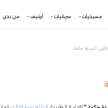
مسيحيات
سريانيات
أرشيف
من نحن
 تكون السرعة حكمة
ة
رعة حكمة “
لقداسة البطريرك
البابا شنودة الثالث
، تم تس