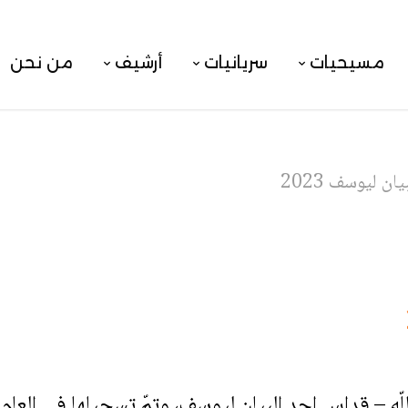
مسيحيات
سريانيات
أرشيف
من نحن
ان ليوسف 2023
ه – قداس احد البيان ليوسف، وتمّ تسجيلها في العام 2023.