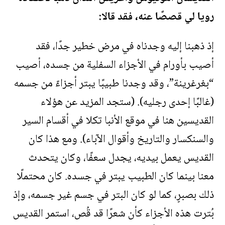
رويا لي قصصًا عنه، فقد قالا:
إذ ذهبنا إليه وجدناه في مرض خطير جدًا، فقد
أصيب بأورام في الأجزاء السفلية من جسده، أصيب
“بغرغرينة”، وقد وجدنا طبيبًا يبتر أجزاءً من جسمه
(غالبًا إحدى رجليه). (ستجد المزيد عن هؤلاء
القديسين هنا في موقع الأنبا تكلا في أقسام السير
والسنكسار والتاريخ وأقوال الآباء). ومع هذا كان
القديس يعمل بيديه، يجدل سعفًا، وكان يتحدث
معنا بينما كان الطبيب يبتر في جسده. كان محتملًا
ذلك بصبرٍ، كما لو كان البتر في جسم غير جسمه، وإذ
بُترت هذه الأجزاء كأن شعرًا قد قُص، استمر القديس