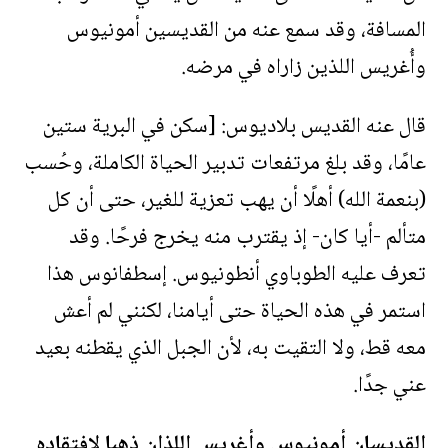
المسافة، وقد سمع عنه من القديسين أمونيوس
وأُغريس اللذين زاراه في مرضه.
قال عنه القديس بلاديوس: [سكن في البرية ستين
عامًا، وقد بلغ مرتفعات تدبير الحياة الكاملة، وحُسب
(بنعمة الله) أهلًا أن يهب تعزية للغير، حتى أن كل
متألم -أيا كان- إذ يقترب منه يخرج فرحًا. وقد
تعرف عليه الطوباوي أنطونيوس. إسطفانوس هذا
استمر في هذه الحياة حتى أيامنا، لكنني لم أعش
معه قط، ولا التقيت به، لأن الجبل الذي يقطنه بعيد
عني جدًا.
القديسان أمونيوس وأغريس اللذان ذهبا لافتقاده