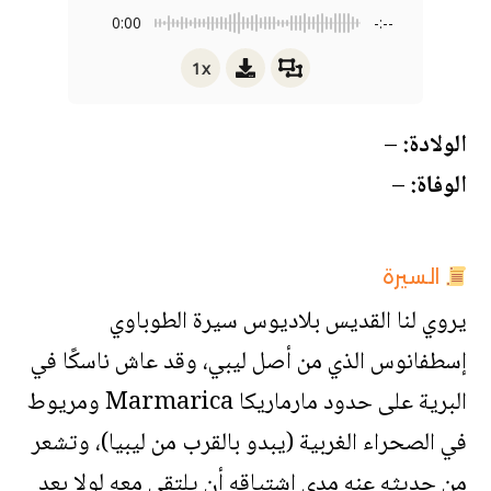
0:00
-:--
1x
الولادة:
–
الوفاة:
–
السيرة
يروي لنا القديس بلاديوس سيرة الطوباوي
إسطفانوس الذي من أصل ليبي، وقد عاش ناسكًا في
البرية على حدود مارماريكا Marmarica ومريوط
في الصحراء الغربية (يبدو بالقرب من ليبيا)، وتشعر
من حديثه عنه مدى اشتياقه أن يلتقي معه لولا بعد