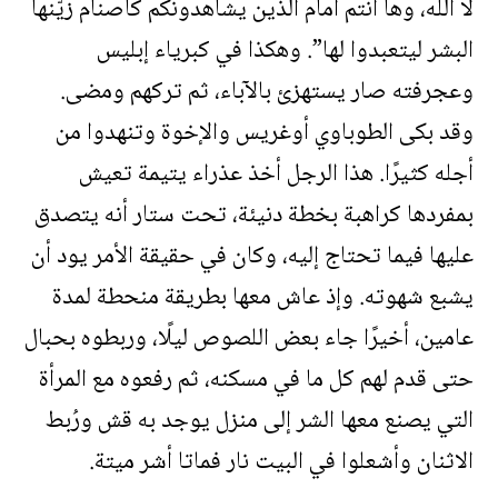
لا الله، وها أنتم أمام الذين يشاهدونكم كأصنام زيّنها
البشر ليتعبدوا لها”. وهكذا في كبرياء إبليس
وعجرفته صار يستهزئ بالآباء، ثم تركهم ومضى.
وقد بكى الطوباوي أوغريس والإخوة وتنهدوا من
أجله كثيرًا. هذا الرجل أخذ عذراء يتيمة تعيش
بمفردها كراهبة بخطة دنيئة، تحت ستار أنه يتصدق
عليها فيما تحتاج إليه، وكان في حقيقة الأمر يود أن
يشبع شهوته. وإذ عاش معها بطريقة منحطة لمدة
عامين، أخيرًا جاء بعض اللصوص ليلًا، وربطوه بحبال
حتى قدم لهم كل ما في مسكنه، ثم رفعوه مع المرأة
التي يصنع معها الشر إلى منزل يوجد به قش ورُبط
الاثنان وأشعلوا في البيت نار فماتا أشر ميتة.