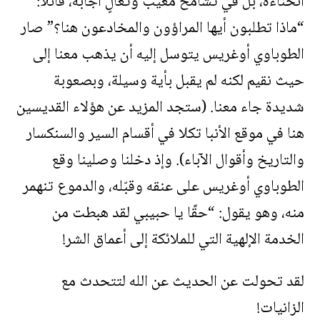
انحناءة، بل في تشامخ معيب وتعالٍ أجابه، قائلًا:
“ماذا تطلبون أيها المراؤون والمخادعون هنا؟” صار
الطوباوي أوغريس يتوسل إليه أن يذهب معنا إلى
حيث نقيم لكنه لم يقبل بأية وسيلة، وبصعوبة
شديدة جاء معنا. (ستجد المزيد عن هؤلاء القديسين
هنا في موقع الأنبا تكلا في أقسام السير والسنكسار
والتاريخ وأقوال الآباء). وإذ دخلنا وصلينا وقع
الطوباوي أوغريس على عنقه وقبّله، والدموع تنهمر
منه، وهو يقول: “حقًا يا حبيبي لقد هبطت من
الخدمة الإلهية التي للملائكة إلى أعماق الشر!
لقد تحولت عن الحديث عن الله لتتحدث مع
الزانيات!