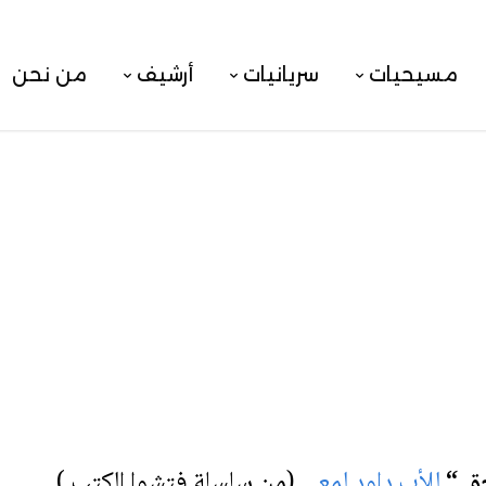
مسيحيات
سريانيات
أرشيف
من نحن
ق “
للأب داود لمعي
(من سلسلة فتشوا الكتب ).