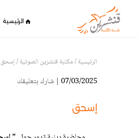
الرئيسية
الرئيسية
/
مكتبة قنشرين الصوتية
/
إسحق
07/03/2025 |
شارك بتعليقك
إسحق
محاضرة دينية تدور حول
” إسح