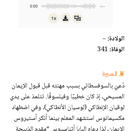
0:00
-:--
1x
الولادة:
–
الوفاة:
341
السيرة
دُعيّ بالسوفسطائي بسبب مهنته قبل قبول الإيمان
المسيحي، إذ كان خطيبًا وفيلسوفًا. تتلمذ على يدي
لوقيان الإنطاكي (لوسيان الأنطاكي)، وفي اضطهاد
مكسيمانوس استشهد المعلم بينما أنكر أستيروس
الإيمان، لذا دعاه البابا أثناسيوس “مقدم الذبيحة