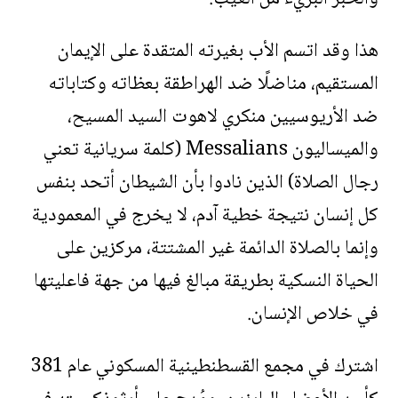
هذا وقد اتسم الأب بغيرته المتقدة على الإيمان
المستقيم، مناضلًا ضد الهراطقة بعظاته وكتاباته
ضد الأريوسيين منكري لاهوت السيد المسيح،
والميساليون Messalians (كلمة سريانية تعني
رجال الصلاة) الذين نادوا بأن الشيطان أتحد بنفس
كل إنسان نتيجة خطية آدم، لا يخرج في المعمودية
وإنما بالصلاة الدائمة غير المشتتة، مركزين على
الحياة النسكية بطريقة مبالغ فيها من جهة فاعليتها
في خلاص الإنسان.
اشترك في مجمع القسطنطينية المسكوني عام 381