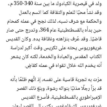
ولد في قيصرية الكبادوك ما بين سنة 340-350 م.،
وقد نشأ محبًا للعلم والثقافة كما اتسم بالعدل
والحكمة مع شرف نسبه، لذلك نجح في عمله كمحام
حين بدأه بالقسطنطينية عام 364، وتدرج حتى صار
قاضيًا. وقد عُرف بنزاهته ونظافة يده. وكان القديس
غريغوريوس يحثه على تكريس وقت أكبر لدراسة
الكتاب المقدس والعبادة والخدمة، لكنه كان يشعر
أنه يخدم الله خلال تقواه في عمله كقاضٍ.
مرّت به تجربة قاسية على نفسه، إذ اتُّهم ظلمًا بأنه
قد برّأ رجلًا مذنبًا بنواله رشوة، وبلغ ذلك القصر
الإمبراطوري بالقسطنطينية، فأسرع القديس
غريغوريوس الثيؤلوغوس يكتب إلى القصر ليعلن