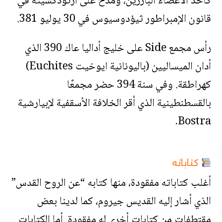
كأحد الأعضاء البارزين، ومُدح على أرثوذكسيته في
قانون الإمبراطور ثيؤدوسيوس في 30 يوليو 381.
رأس مجمع Side على خليج أداليا عاك 390 الذي
أدان الميساليين (باليونانية ايوخيت Euchites)
كهراطقة. وفي سنة 394 حضر مجمعًا
بالقسطنطينية الذي أقر الخلافة الأسقفية لإبيارشية
Bostra.
كتاباته
أغلب كتاباته مفقودة، منها كتابه “عن الروح القدس”
الذي أشار إليه القديس جيروم، كما لدينا بعض
مقتطفات من كتابات أخرى له مفقودة. أما الكتابات