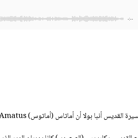
-:--
ا أن أماتاس (أماتوس) Amatus كان تلميذًا للقديس أنبا أنطونيوس.