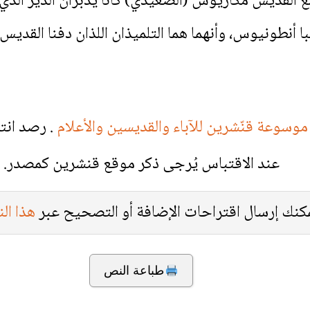
مع القديس مكاريوس (الصعيدي) كانا يدبران الدير الذ
ا أنطونيوس، وأنهما هما التلميذان اللذان دفنا القدي
موسوعة قنّشرين للآباء والقديسين والأعلام
. رصد انت
عند الاقتباس يُرجى ذكر موقع قنشرين كمصدر.
كنك إرسال اقتراحات الإضافة أو التصحيح عبر
هذا ال
طباعة النص