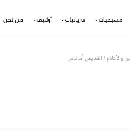
مسيحيات
سريانيات
أرشيف
من نحن
 والأعلام
/
القديس أماتاس