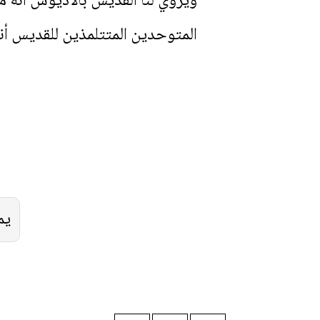
ويروي لنا القديس بالاديوس أنه 
المتوحدين المتتلمذين للقديس أنب
يم