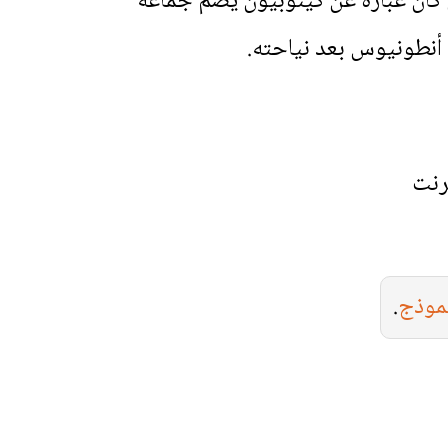
ي كان عبارة عن كينوبيون يضم جماعة
س أنطونيوس بعد نياحته.
رنت
نموذج
.