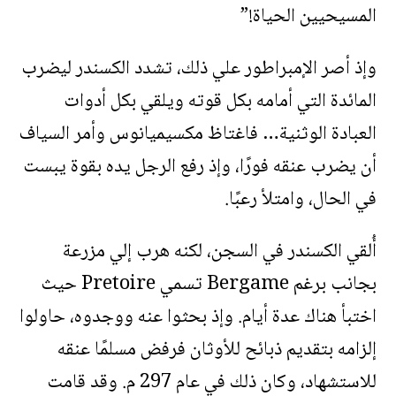
المسيحيين الحياة!”
وإذ أصر الإمبراطور علي ذلك، تشدد الكسندر ليضرب
المائدة التي أمامه بكل قوته ويلقي بكل أدوات
العبادة الوثنية… فاغتاظ مكسيميانوس وأمر السياف
أن يضرب عنقه فورًا، وإذ رفع الرجل يده بقوة يبست
في الحال، وامتلأ رعبًا.
أُلقي الكسندر في السجن، لكنه هرب إلي مزرعة
بجانب برغم Bergame تسمي Pretoire حيث
اختبأ هناك عدة أيام. وإذ بحثوا عنه ووجدوه، حاولوا
إلزامه بتقديم ذبائح للأوثان فرفض مسلمًا عنقه
للاستشهاد، وكان ذلك في عام 297 م. وقد قامت