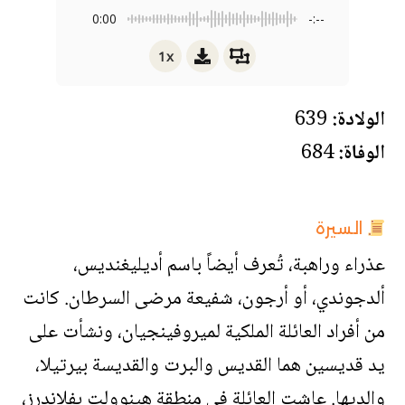
0:00
-:--
1x
الولادة:
639
الوفاة:
684
السيرة
عذراء وراهبة، تُعرف أيضاً باسم أديليغنديس،
ألدجوندي، أو أرجون، شفيعة مرضى السرطان. كانت
من أفراد العائلة الملكية لميروفينجيان، ونشأت على
يد قديسين هما القديس والبرت والقديسة بيرتيلا،
والديها. عاشت العائلة في منطقة هينوولت بفلاندرز،