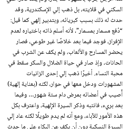
السكني في قلايته، بل ذهب إلي الإِسكندرية، وقد
حدث له ذلك بسبب كبريائه، وبتدبير إلهي كما قيل:
“دُفع مسمار بمسمار”، لأنه أسلم ذاته باختياره لعدم
الإِفراز، فوجد فيما بعد خلاصًا غير طوعي، فصار
يحضر المسارح والألعاب، ولم يكف عن الشرب في
الحانات، وإذ صار في حياة الضلال والسكر سقط في
محبة النساء. أخيرًا ذهب إلي إحدى الزانيات
المشهورات ودخل معها في حوار، لكنه (بعناية إلهية)
أُصيب في أعضائه بمرض دام ستة شهور… وفيما
بعد بريء، فانتبه وذكر السيرة الإِلهية، واعترف بكل
هذه الأمور للآباء، ومع أنه لم يدم طويلًا لكنه عاد إلي
السيرة النسكية دون أن يكف عن البكاء علي ما حدث