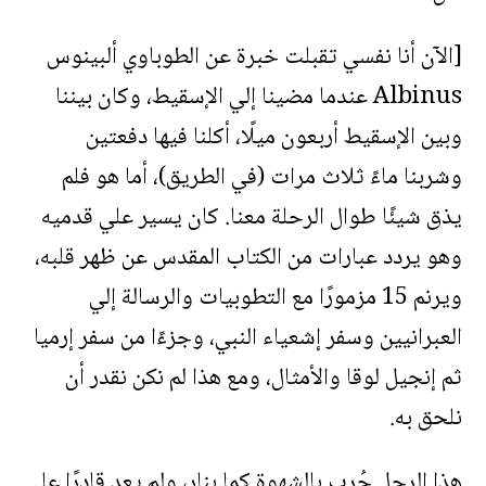
[الآن أنا نفسي تقبلت خبرة عن الطوباوي ألبينوس
Albinus عندما مضينا إلي الإسقيط، وكان بيننا
وبين الإسقيط أربعون ميلًا، أكلنا فيها دفعتين
وشربنا ماءً ثلاث مرات (في الطريق)، أما هو فلم
يذق شيئًا طوال الرحلة معنا. كان يسير علي قدميه
وهو يردد عبارات من الكتاب المقدس عن ظهر قلبه،
ويرنم 15 مزمورًا مع التطوبيات والرسالة إلي
العبرانيين وسفر إشعياء النبي، وجزءًا من سفر إرميا
ثم إنجيل لوقا والأمثال، ومع هذا لم نكن نقدر أن
نلحق به.
هذا الرجل جُرب بالشهوة كما بنار، ولم يعد قادرًا علي