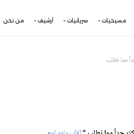
مسيحيات
سريانيات
أرشيف
من نحن
اً مما نطلب
ثر جداً مما نطلب “
للأب داود لمعي
.