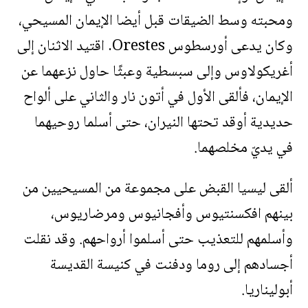
ومحبته وسط الضيقات قبل أيضا الإيمان المسيحي،
وكان يدعى أورسطوس Orestes. اقتيد الاثنان إلى
أغريكولاوس وإلى سبسطية وعبثًا حاول نزعهما عن
الإيمان، فألقى الأول في أتون نار والثاني على ألواح
حديدية أوقد تحتها النيران، حتى أسلما روحيهما
في يديّ مخلصهما.
ألقى ليسيا القبض على مجموعة من المسيحيين من
بينهم افكسنتيوس وأفجانيوس ومرضاريوس،
وأسلمهم للتعذيب حتى أسلموا أرواحهم. وقد نقلت
أجسادهم إلى روما ودفنت في كنيسة القديسة
أبوليناريا.