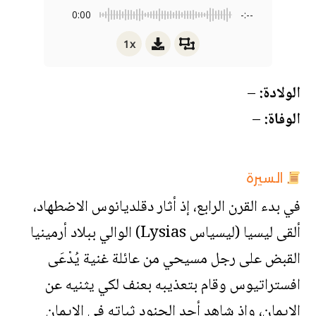
0:00
-:--
1x
الولادة:
–
الوفاة:
–
السيرة
في بدء القرن الرابع، إذ أثار دقلديانوس الاضطهاد،
ألقى ليسيا (ليسياس Lysias) الوالي ببلاد أرمينيا
القبض على رجل مسيحي من عائلة غنية يُدْعَى
افستراتيوس وقام بتعذيبه بعنف لكي يثنيه عن
الإيمان، وإذ شاهد أحد الجنود ثباته في الإيمان