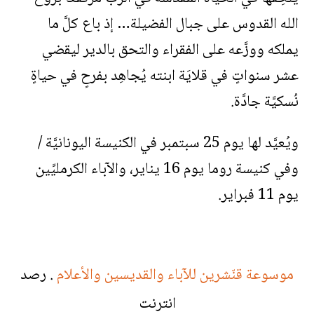
الله القدوس على جبال الفضيلة… إذ باع كلَّ ما
يملكه ووزَّعه على الفقراء والتحق بالدير ليقضي
عشر سنواتٍ في قلايَة ابنته يُجاهِد بفرحٍ في حياةٍ
نُسكيَّة جادَّة.
ويُعيَّد لها يوم 25 سبتمبر في الكنيسة اليونانيَّة /
وفي كنيسة روما يوم 16 يناير، والآباء الكرمليِّين
يوم 11 فبراير.
موسوعة قنّشرين للآباء والقديسين والأعلام
. رصد
انترنت