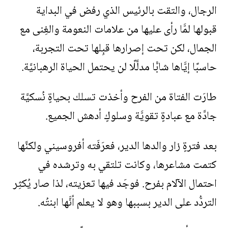
الرجال، والتقت بالرئيس الذي رفض في البداية
قبولها لمَّا رأى عليها من علامات النعومة والغِنى مع
الجمال، لكن تحت إصرارها قبِلها تحت التجربة،
حاسبًا إيَّاها شابًّا مدلَّلًا لن يحتمل الحياة الرهبانيَّة.
طارَت الفتاة من الفرح وأخذت تسلك بحياةٍ نُسكيَّة
جادَّة مع عبادةٍ تقويَّة وسلوكٍ أدهش الجميع.
بعد فترةٍ زار والدها الدير، فعرَفَته أفروسيني ولكنَّها
كتمت مشاعرها، وكانت تلتقي به وترشده في
احتمال الآلام بفرح. فوجَد فيها تعزيته، لذا صار يُكثِر
التردُّد على الدير بسببها وهو لا يعلم أنَّها ابنتُه.