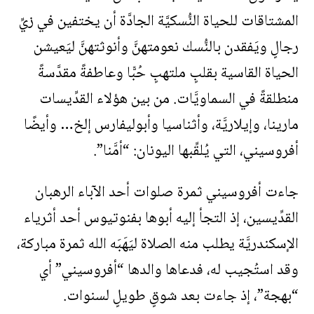
المشتاقات للحياة النُّسكيَّة الجادَّة أن يختفين في زيِّ
رجالٍ ويَفقدن بالنُّسك نعومتهنَّ وأنوثتهنَّ ليَعيشن
الحياة القاسية بقلبٍ ملتهبٍ حُبًّا وعاطفةً مقدَّسةً
منطلقةً في السماويَّات. من بين هؤلاء القدِّيسات
مارينا، وإيلاريَّة، وأثناسيا وأبوليفارس إلخ… وأيضًا
أفروسيني، التي يُلقِّبها اليونان: “أمَّنا”.
جاءت أفروسيني ثمرة صلوات أحد الآباء الرهبان
القدِّيسين، إذ التجأ إليه أبوها بفنوتيوس أحد أثرياء
الإسكندريَّة يطلب منه الصلاة ليَهَبَه الله ثمرة مباركة،
وقد استُجيب له، فدعاها والدها “أفروسيني” أي
“بهجة”، إذ جاءت بعد شوقٍ طويلٍ لسنوات.