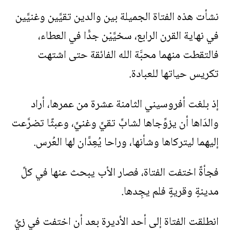
نشأت هذه الفتاة الجميلة بين والدين تقيَّين وغنيَّين
في نهاية القرن الرابع، سخيَّيْن جدًّا في العطاء،
فالتقطت منهما محبَّة الله الفائقة حتى اشتهت
تكريس حياتها للعبادة.
إذ بلغت أفروسيني الثامنة عشرة من عمرها، أراد
والدَاها أن يزوِّجاها لشابٍّ تقيٍّ وغنيٍّ، وعبثًا تضرَّعت
إليهما ليتركاها وشأنها، وراحا يُعِدَّان لها العُرس.
فجأةً اختفت الفتاة، فصار الأب يبحث عنها في كلِّ
مدينةٍ وقريةٍ فلم يجِدها.
انطلقت الفتاة إلى أحد الأديرة بعد أن اختفت في زيِّ