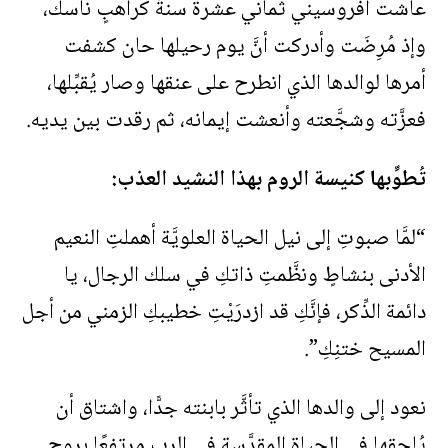
عاشت أفروسيني ثماني عشرة سنةً كراهبٍ ناسك،
وإذ مُرِضَت وأدركت أنَّ يوم رحيلها حان كشفت
أمرها لوالدها الذي انطرح على عنقها وصار يُقبِّلها،
فعزَّته وشجَّعته وأنعشت إيمانه، ثم رقدت بين يديه.
تُطوِّبها كنيسة الروم بهذا النشيد العذب:
“لمَّا صبوتِ إلى نيل الحياة العلويَّة أهملتِ النعيم
الأدنى بنشاطٍ ونظَّمتِ ذاتكِ في سلك الرجال، يا
دائمة الذِّكر، فإنَّكِ قد ازدرَيْتِ خطيبكِ الزمني من أجل
المسيح ختنِكِ”.
نعود إلى والدها الذي تأثَّر بابنته جدًّا، واشتاق أن
يُلحِقها في الحياة المقدَّسة في الرب مرتفعًا بروح