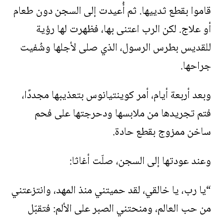
قاموا بقطع ثدييها. ثم أُعيدت إلى السجن دون طعام
أو علاج. لكن الرب اعتنى بها، فظهرت لها رؤية
للقديس بطرس الرسول، الذي صلى لأجلها وشُفيت
جراحها.
وبعد أربعة أيام، أمر كوينتيانوس بتعذيبها مجددًا،
فتم تجريدها من ملابسها ودحرجتها على فحم
ساخن ممزوج بقطع حادة.
وعند عودتها إلى السجن، صلّت أغاثا:
“يا رب، يا خالقي، لقد حميتني منذ المهد، وانتزعتني
من حب العالم، ومنحتني الصبر على الألم: فتقبّل