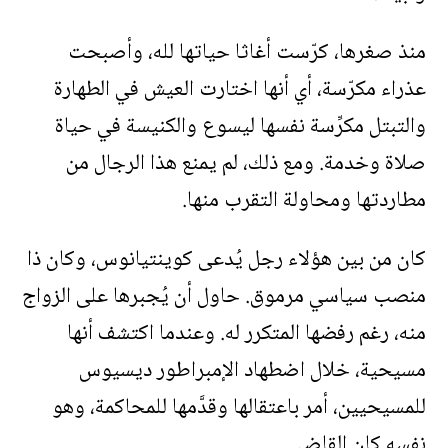
منذ صغرها، كرّست أغاثا حياتها لله، وأصبحت
عذراء مكرّسة، أي أنها اختارت العيش في الطهارة
والتبتل مكرِّسة نفسها ليسوع والكنيسة في حياة
صلاة وخدمة. ومع ذلك، لم يمنع هذا الرجال من
مطاردتها ومحاولة التقرب منها.
كان من بين هؤلاء رجل يُدعى كوينتيانوس، وكان ذا
منصب سياسي مرموق. حاول أن يُجبرها على الزواج
منه، رغم رفضها المتكرر له. وعندما اكتشف أنها
مسيحية، خلال اضطهاد الإمبراطور ديسيوس
للمسيحيين، أمر باعتقالها وقدَّمها للمحاكمة، وهو
نفسه كان القاضي.