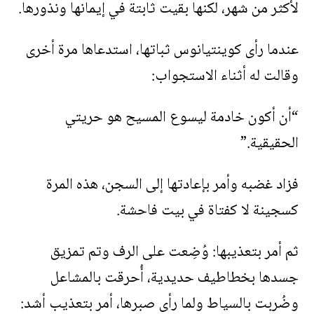
لأكثر من شهر، لكنها بقيت ثابتة في إيمانها ونذورها.
عندما رأى كوينتيانوس ثباتها، استدعاها مرة أخرى
وقالت له أثناء الاستجواب:
“أن أكون خادمة ليسوع المسيح هو حريتي
الحقيقية.”
فزاد غضبه وأمر بإعادتها إلى السجن، هذه المرة
كسجينة لا كفتاة في بيت فاحشة.
ثم أمر بتعذيبها: وُضِعت على الرف وتم تمزيق
جسدها بخطاطيف حديدية، أُحرقت بالمشاعل
وضُربت بالسياط ولما رأى صبرها، أمر بتعذيب أشد: